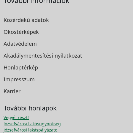
További információk
Közérdekű adatok
Okostérképek
Adatvédelem
Akadálymentesítési
nyilatkozat
Honlaptérkép
Impresszum
Karrier
További honlapok
Vegyél részt!
Józsefvárosi Lakásügynökség
Józsefvárosi lakáspályázato