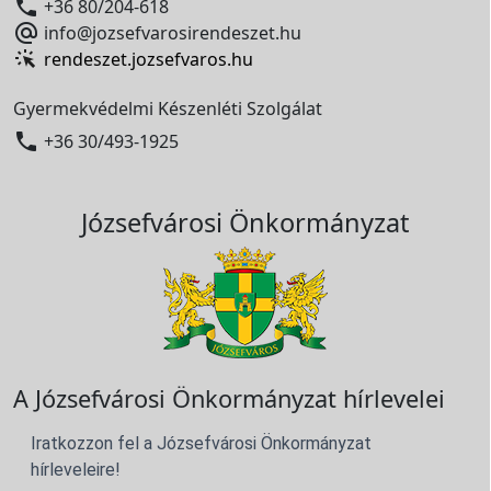

+36 80/204-618

info@jozsefvarosirendeszet.hu
rendeszet.jozsefvaros.hu
Gyermekvédelmi Készenléti Szolgálat

+36 30/493-1925
Józsefvárosi Önkormányzat
A Józsefvárosi Önkormányzat hírlevelei
Iratkozzon fel a Józsefvárosi Önkormányzat
hírleveleire!