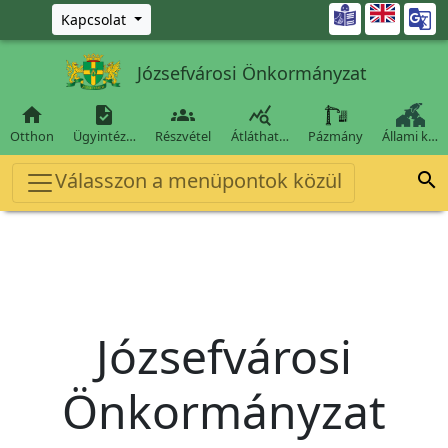
Ugrás a fő tartalomra

Kapcsolat
Józsefvárosi Önkormányzat




Otthon
Ügyintéz…
Részvétel
Átláthat…
Pázmány
Állami k…
Válasszon a menüpontok közül

Józsefvárosi
Önkormányzat