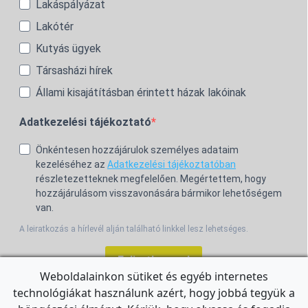
Lakáspályázat
Lakótér
Kutyás ügyek
Társasházi hírek
Állami kisajátításban érintett házak lakóinak
Adatkezelési tájékoztató
Önkéntesen hozzájárulok személyes adataim
kezeléséhez az
Adatkezelési tájékoztatóban
részletezetteknek megfelelően. Megértettem, hogy
hozzájárulásom visszavonására bármikor lehetőségem
van.
A leiratkozás a hírlevél alján található linkkel lesz lehetséges.
Feliratkozom!
Weboldalainkon sütiket és egyéb internetes
technológiákat használunk azért, hogy jobbá tegyük a
For the English Newsletter, click
HERE.