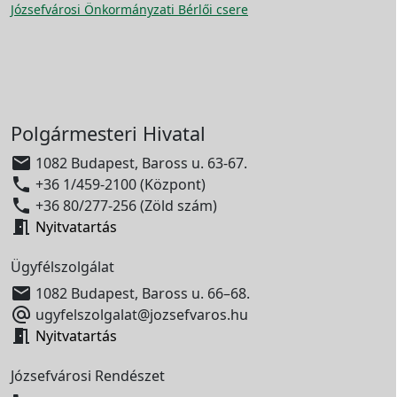
Józsefvárosi Önkormányzati Bérlői csere
Polgármesteri Hivatal

1082 Budapest, Baross u. 63-67.

+36 1/459-2100 (Központ)

+36 80/277-256 (Zöld szám)

Nyitvatartás
Ügyfélszolgálat

1082 Budapest, Baross u. 66–68.

ugyfelszolgalat@jozsefvaros.hu

Nyitvatartás
Józsefvárosi Rendészet