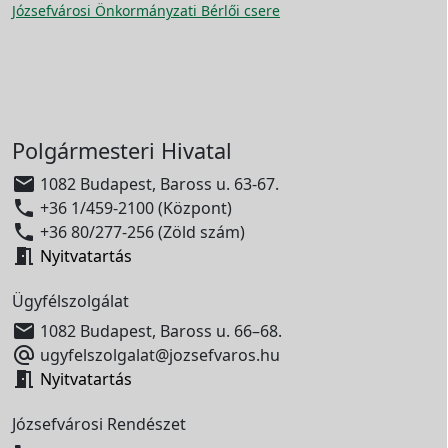
Józsefvárosi Önkormányzati Bérlői csere
Polgármesteri Hivatal

1082 Budapest, Baross u. 63-67.

+36 1/459-2100 (Központ)

+36 80/277-256 (Zöld szám)

Nyitvatartás
Ügyfélszolgálat

1082 Budapest, Baross u. 66–68.

ugyfelszolgalat@jozsefvaros.hu

Nyitvatartás
Józsefvárosi Rendészet