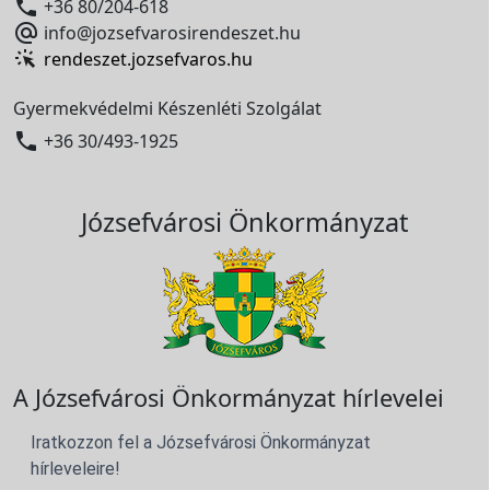

+36 80/204-618

info@jozsefvarosirendeszet.hu
rendeszet.jozsefvaros.hu
Gyermekvédelmi Készenléti Szolgálat

+36 30/493-1925
Józsefvárosi Önkormányzat
A Józsefvárosi Önkormányzat hírlevelei
Iratkozzon fel a Józsefvárosi Önkormányzat
hírleveleire!