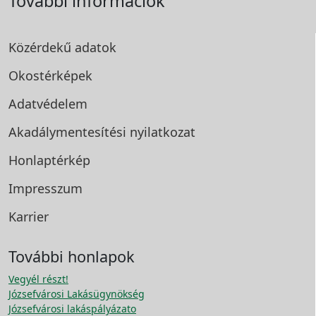
További információk
Közérdekű adatok
Okostérképek
Adatvédelem
Akadálymentesítési
nyilatkozat
Honlaptérkép
Impresszum
Karrier
További honlapok
Vegyél részt!
Józsefvárosi Lakásügynökség
Józsefvárosi lakáspályázato