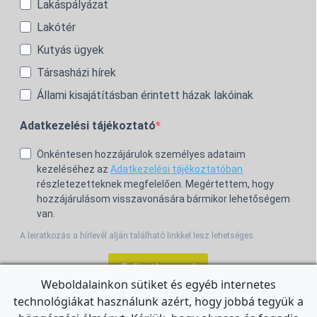
Lakáspályázat
Lakótér
Kutyás ügyek
Társasházi hírek
Állami kisajátításban érintett házak lakóinak
Adatkezelési tájékoztató
Önkéntesen hozzájárulok személyes adataim
kezeléséhez az
Adatkezelési tájékoztatóban
részletezetteknek megfelelően. Megértettem, hogy
hozzájárulásom visszavonására bármikor lehetőségem
van.
A leiratkozás a hírlevél alján található linkkel lesz lehetséges.
Feliratkozom!
Weboldalainkon sütiket és egyéb internetes
technológiákat használunk azért, hogy jobbá tegyük a
For the English Newsletter, click
HERE.