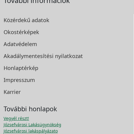
További információk
Közérdekű adatok
Okostérképek
Adatvédelem
Akadálymentesítési
nyilatkozat
Honlaptérkép
Impresszum
Karrier
További honlapok
Vegyél részt!
Józsefvárosi Lakásügynökség
Józsefvárosi lakáspályázato