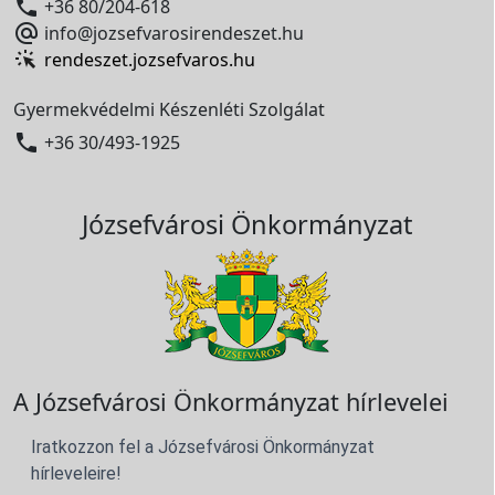

+36 80/204-618

info@jozsefvarosirendeszet.hu
rendeszet.jozsefvaros.hu
Gyermekvédelmi Készenléti Szolgálat

+36 30/493-1925
Józsefvárosi Önkormányzat
A Józsefvárosi Önkormányzat hírlevelei
Iratkozzon fel a Józsefvárosi Önkormányzat
hírleveleire!