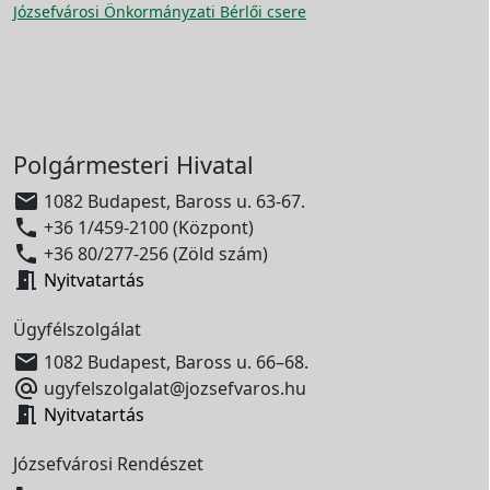
Józsefvárosi Önkormányzati Bérlői csere
Polgármesteri Hivatal

1082 Budapest, Baross u. 63-67.

+36 1/459-2100 (Központ)

+36 80/277-256 (Zöld szám)

Nyitvatartás
Ügyfélszolgálat

1082 Budapest, Baross u. 66–68.

ugyfelszolgalat@jozsefvaros.hu

Nyitvatartás
Józsefvárosi Rendészet