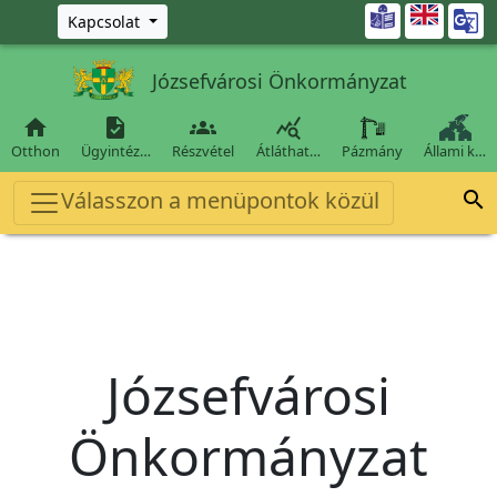
Ugrás a fő tartalomra

Kapcsolat
Józsefvárosi Önkormányzat




Otthon
Ügyintéz…
Részvétel
Átláthat…
Pázmány
Állami k…
Válasszon a menüpontok közül

Józsefvárosi
Önkormányzat