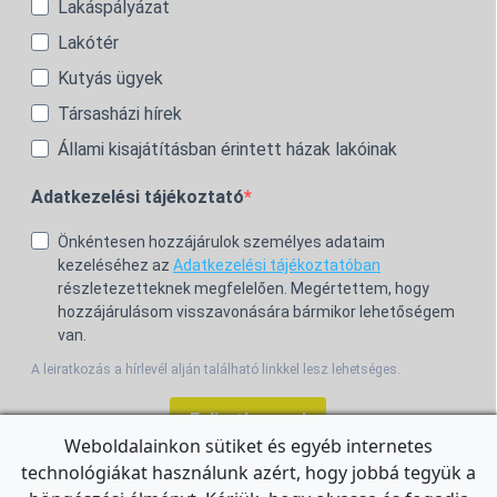
Lakáspályázat
Lakótér
Kutyás ügyek
Társasházi hírek
Állami kisajátításban érintett házak lakóinak
Adatkezelési tájékoztató
Önkéntesen hozzájárulok személyes adataim
kezeléséhez az
Adatkezelési tájékoztatóban
részletezetteknek megfelelően. Megértettem, hogy
hozzájárulásom visszavonására bármikor lehetőségem
van.
A leiratkozás a hírlevél alján található linkkel lesz lehetséges.
Feliratkozom!
Weboldalainkon sütiket és egyéb internetes
technológiákat használunk azért, hogy jobbá tegyük a
For the English Newsletter, click
HERE.