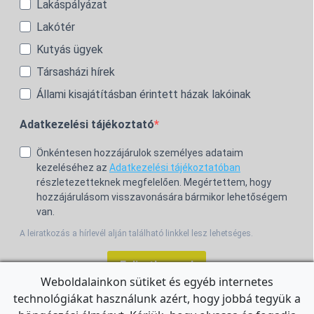
Lakáspályázat
Lakótér
Kutyás ügyek
Társasházi hírek
Állami kisajátításban érintett házak lakóinak
Adatkezelési tájékoztató
Önkéntesen hozzájárulok személyes adataim
kezeléséhez az
Adatkezelési tájékoztatóban
részletezetteknek megfelelően. Megértettem, hogy
hozzájárulásom visszavonására bármikor lehetőségem
van.
A leiratkozás a hírlevél alján található linkkel lesz lehetséges.
Feliratkozom!
Weboldalainkon sütiket és egyéb internetes
technológiákat használunk azért, hogy jobbá tegyük a
For the English Newsletter, click
HERE.