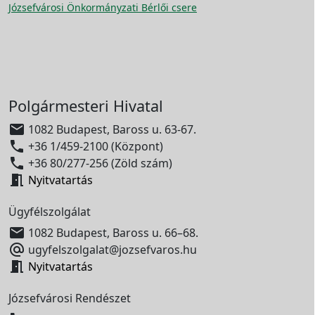
Józsefvárosi Önkormányzati Bérlői csere
Polgármesteri Hivatal

1082 Budapest, Baross u. 63-67.

+36 1/459-2100 (Központ)

+36 80/277-256 (Zöld szám)

Nyitvatartás
Ügyfélszolgálat

1082 Budapest, Baross u. 66–68.

ugyfelszolgalat@jozsefvaros.hu

Nyitvatartás
Józsefvárosi Rendészet