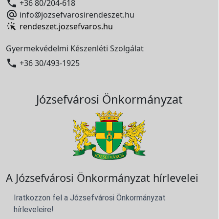

+36 80/204-618

info@jozsefvarosirendeszet.hu
rendeszet.jozsefvaros.hu
Gyermekvédelmi Készenléti Szolgálat

+36 30/493-1925
Józsefvárosi Önkormányzat
A Józsefvárosi Önkormányzat hírlevelei
Iratkozzon fel a Józsefvárosi Önkormányzat
hírleveleire!