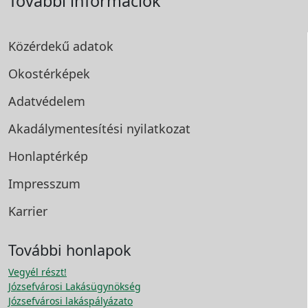
További információk
Közérdekű adatok
Okostérképek
Adatvédelem
Akadálymentesítési
nyilatkozat
Honlaptérkép
Impresszum
Karrier
További honlapok
Vegyél részt!
Józsefvárosi Lakásügynökség
Józsefvárosi lakáspályázato