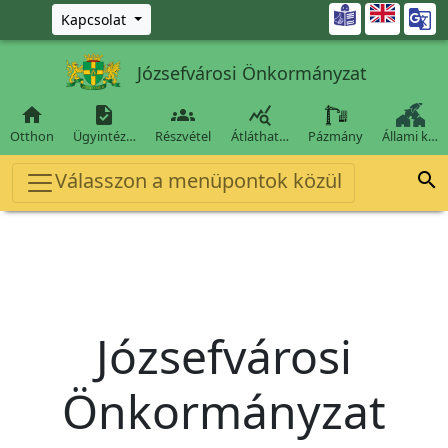
Ugrás a fő tartalomra

Kapcsolat
Józsefvárosi Önkormányzat




Otthon
Ügyintéz…
Részvétel
Átláthat…
Pázmány
Állami k…
Válasszon a menüpontok közül

Józsefvárosi
Önkormányzat