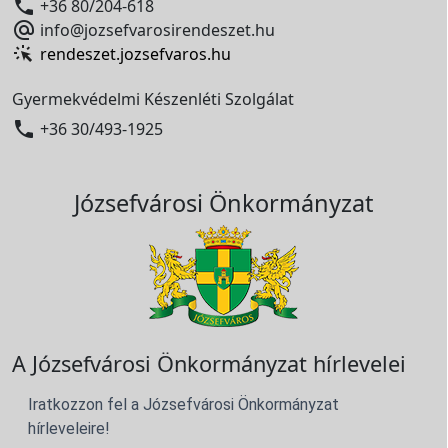

+36 80/204-618

info@jozsefvarosirendeszet.hu
rendeszet.jozsefvaros.hu
Gyermekvédelmi Készenléti Szolgálat

+36 30/493-1925
Józsefvárosi Önkormányzat
A Józsefvárosi Önkormányzat hírlevelei
Iratkozzon fel a Józsefvárosi Önkormányzat
hírleveleire!