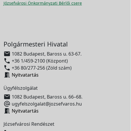
Józsefvárosi Önkormányzati Bérlői csere
Polgármesteri Hivatal

1082 Budapest, Baross u. 63-67.

+36 1/459-2100 (Központ)

+36 80/277-256 (Zöld szám)

Nyitvatartás
Ügyfélszolgálat

1082 Budapest, Baross u. 66–68.

ugyfelszolgalat@jozsefvaros.hu

Nyitvatartás
Józsefvárosi Rendészet