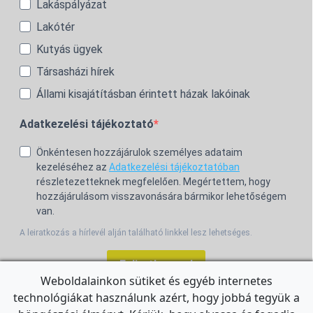
Lakáspályázat
Lakótér
Kutyás ügyek
Társasházi hírek
Állami kisajátításban érintett házak lakóinak
Adatkezelési tájékoztató
Önkéntesen hozzájárulok személyes adataim
kezeléséhez az
Adatkezelési tájékoztatóban
részletezetteknek megfelelően. Megértettem, hogy
hozzájárulásom visszavonására bármikor lehetőségem
van.
A leiratkozás a hírlevél alján található linkkel lesz lehetséges.
Feliratkozom!
Weboldalainkon sütiket és egyéb internetes
technológiákat használunk azért, hogy jobbá tegyük a
For the English Newsletter, click
HERE.