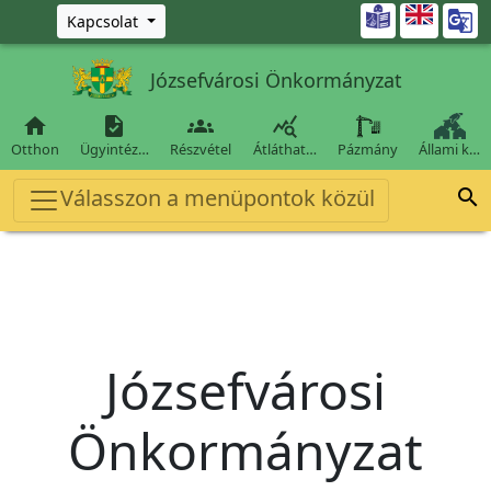
Ugrás a fő tartalomra

Kapcsolat
Józsefvárosi Önkormányzat




Otthon
Ügyintéz…
Részvétel
Átláthat…
Pázmány
Állami k…
Válasszon a menüpontok közül

Józsefvárosi
Önkormányzat