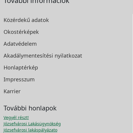
További információk
Közérdekű adatok
Okostérképek
Adatvédelem
Akadálymentesítési
nyilatkozat
Honlaptérkép
Impresszum
Karrier
További honlapok
Vegyél részt!
Józsefvárosi Lakásügynökség
Józsefvárosi lakáspályázato