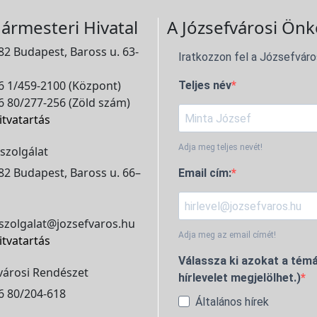
ármesteri Hivatal
A Józsefvárosi Önk
2 Budapest, Baross u. 63-
Iratkozzon fel a Józsefváro
 1/459-2100 (Központ)
Teljes név
 80/277-256 (Zöld szám)
itvatartás
Adja meg teljes nevét!
szolgálat
2 Budapest, Baross u. 66–
Email cím:
szolgalat@jozsefvaros.hu
Adja meg az email címét!
itvatartás
Válassza ki azokat a témá
városi Rendészet
hírlevelet megjelölhet.)
6 80/204-618
Általános hírek