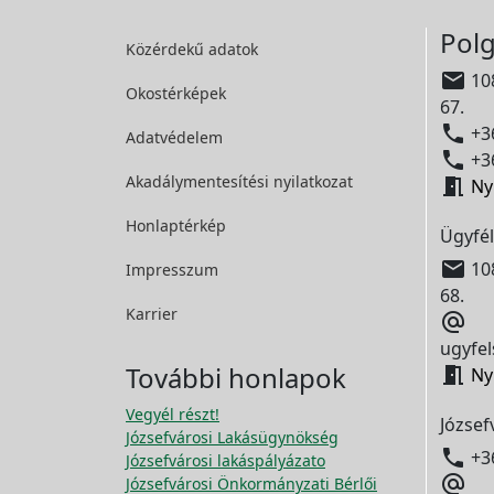
Polg
Közérdekű adatok

108
Okostérképek
67.

+36
Adatvédelem

+36
Akadálymentesítési
nyilatkozat

Ny
Honlaptérkép
Ügyfél

108
Impresszum
68.
Karrier

ugyfel
További honlapok

Ny
Vegyél részt!
József
Józsefvárosi Lakásügynökség

+3
Józsefvárosi lakáspályázato

Józsefvárosi Önkormányzati Bérlői