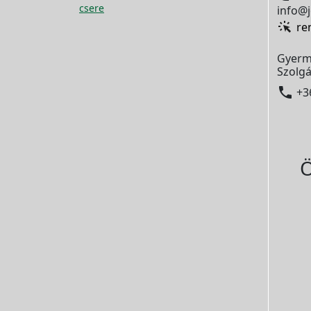
csere
info@j
re
Gyerm
Szolgá

+3
Ö