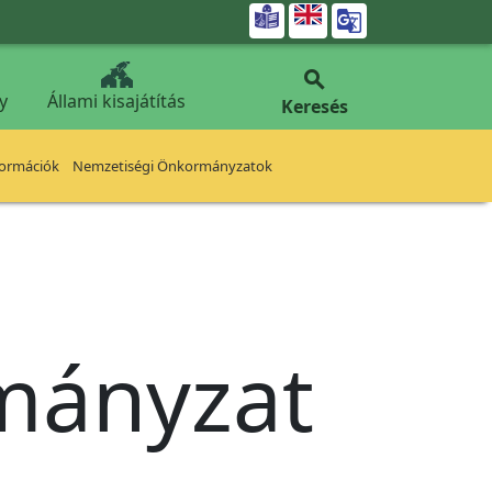


y
Állami kisajátítás
Keresés
formációk
Nemzetiségi Önkormányzatok
rmányzat