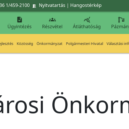
36 1/459-2100
Nyitvatartás
|
Hangostérkép




Ügyintézés
Részvétel
Átláthatóság
Pázmán
jlesztés
Közösség
Önkormányzat
Polgármesteri Hivatal
Választási in
árosi Önko