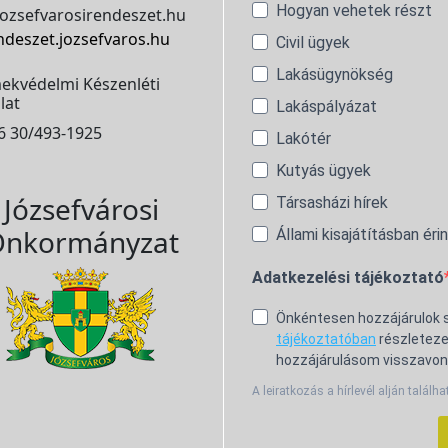
Hogyan vehetek részt
ozsefvarosirendeszet.hu
ndeszet.jozsefvaros.hu
Civil ügyek
Lakásügynökség
ekvédelmi Készenléti
lat
Lakáspályázat
6 30/493-1925
Lakótér
Kutyás ügyek
Józsefvárosi
Társasházi hírek
nkormányzat
Állami kisajátításban éri
Adatkezelési tájékoztató
Önkéntesen hozzájárulok
tájékoztatóban
részleteze
hozzájárulásom visszavon
A leiratkozás a hírlevél alján találha