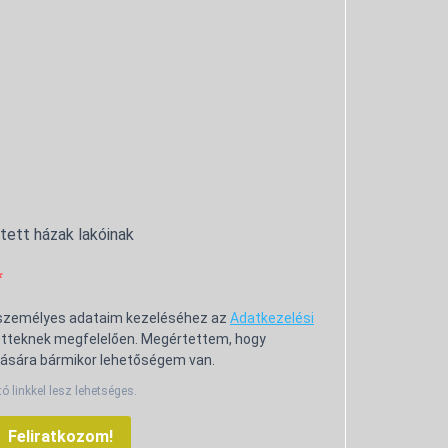
ntett házak lakóinak
 személyes adataim kezeléséhez az
Adatkezelési
tteknek megfelelően. Megértettem, hogy
ására bármikor lehetőségem van.
tó linkkel lesz lehetséges.
Feliratkozom!