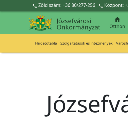
Ugrás a fő tartalomra
Zöld szám: +36 80/277-256
Központ: +



Józsefvárosi
Önkormányzat
Otthon
Hirdetőtábla
Szolgáltatások és intézmények
Városfe
Józsefv