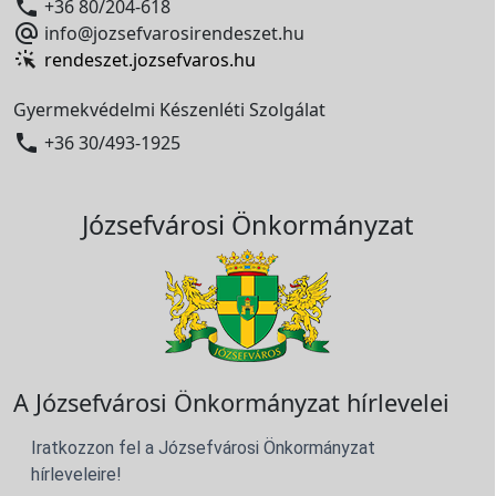

+36 80/204-618

info@jozsefvarosirendeszet.hu
rendeszet.jozsefvaros.hu
Gyermekvédelmi Készenléti Szolgálat

+36 30/493-1925
Józsefvárosi Önkormányzat
A Józsefvárosi Önkormányzat hírlevelei
Iratkozzon fel a Józsefvárosi Önkormányzat
hírleveleire!