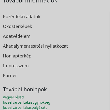
További információk
Közérdekű adatok
Okostérképek
Adatvédelem
Akadálymentesítési
nyilatkozat
Honlaptérkép
Impresszum
Karrier
További honlapok
Vegyél részt!
Józsefvárosi Lakásügynökség
Józsefvárosi lakáspályázato