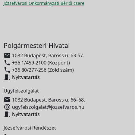
Józsefvárosi Önkormányzati Bérlői csere
Polgármesteri Hivatal

1082 Budapest, Baross u. 63-67.

+36 1/459-2100 (Központ)

+36 80/277-256 (Zöld szám)

Nyitvatartás
Ügyfélszolgálat

1082 Budapest, Baross u. 66–68.

ugyfelszolgalat@jozsefvaros.hu

Nyitvatartás
Józsefvárosi Rendészet