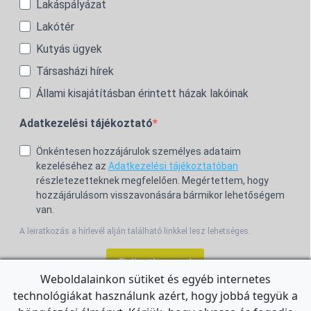
Lakáspályázat
Lakótér
Kutyás ügyek
Társasházi hírek
Állami kisajátításban érintett házak lakóinak
Adatkezelési tájékoztató
Önkéntesen hozzájárulok személyes adataim
kezeléséhez az
Adatkezelési tájékoztatóban
részletezetteknek megfelelően. Megértettem, hogy
hozzájárulásom visszavonására bármikor lehetőségem
van.
A leiratkozás a hírlevél alján található linkkel lesz lehetséges.
Feliratkozom!
Weboldalainkon sütiket és egyéb internetes
technológiákat használunk azért, hogy jobbá tegyük a
For the English Newsletter, click
HERE.