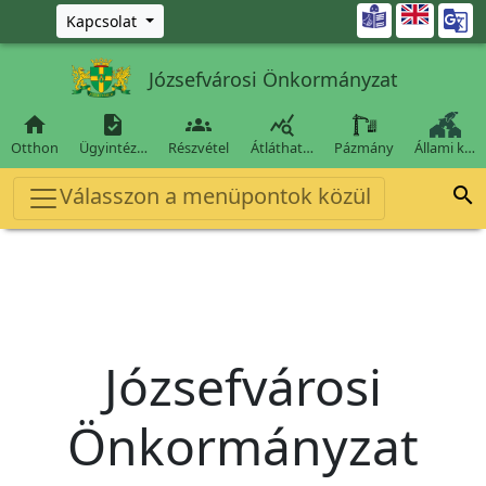
Ugrás a fő tartalomra

Kapcsolat
Józsefvárosi Önkormányzat




Otthon
Ügyintéz…
Részvétel
Átláthat…
Pázmány
Állami k…
Válasszon a menüpontok közül

Józsefvárosi
Önkormányzat