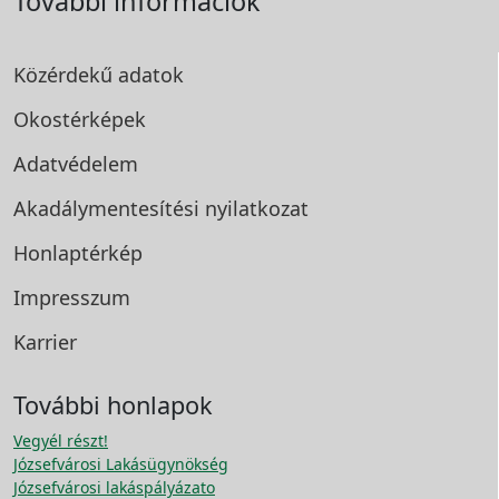
További információk
Közérdekű adatok
Okostérképek
Adatvédelem
Akadálymentesítési
nyilatkozat
Honlaptérkép
Impresszum
Karrier
További honlapok
Vegyél részt!
Józsefvárosi Lakásügynökség
Józsefvárosi lakáspályázato