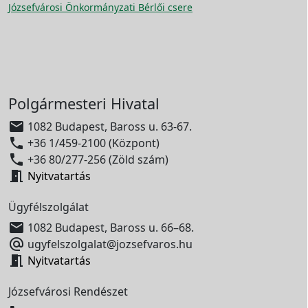
Józsefvárosi Önkormányzati Bérlői csere
Polgármesteri Hivatal

1082 Budapest, Baross u. 63-67.

+36 1/459-2100 (Központ)

+36 80/277-256 (Zöld szám)

Nyitvatartás
Ügyfélszolgálat

1082 Budapest, Baross u. 66–68.

ugyfelszolgalat@jozsefvaros.hu

Nyitvatartás
Józsefvárosi Rendészet