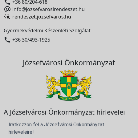

+36 80/204-618

info@jozsefvarosirendeszet.hu
rendeszet.jozsefvaros.hu
Gyermekvédelmi Készenléti Szolgálat

+36 30/493-1925
Józsefvárosi Önkormányzat
A Józsefvárosi Önkormányzat hírlevelei
Iratkozzon fel a Józsefvárosi Önkormányzat
hírleveleire!