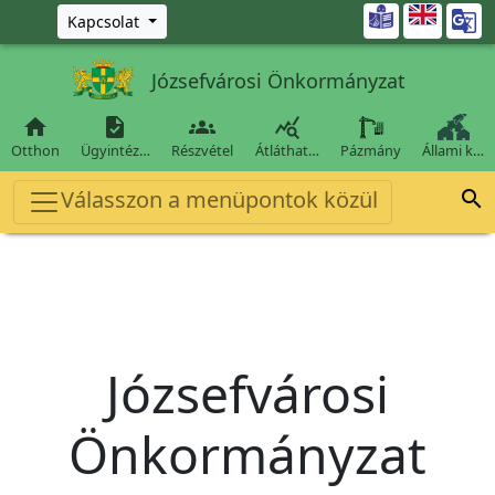
Ugrás a fő tartalomra

Kapcsolat
Józsefvárosi Önkormányzat




Otthon
Ügyintéz…
Részvétel
Átláthat…
Pázmány
Állami k…
Válasszon a menüpontok közül

Józsefvárosi
Önkormányzat