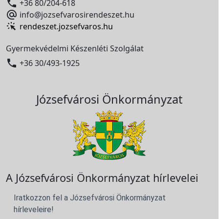

+36 80/204-618

info@jozsefvarosirendeszet.hu
rendeszet.jozsefvaros.hu
Gyermekvédelmi Készenléti Szolgálat

+36 30/493-1925
Józsefvárosi Önkormányzat
A Józsefvárosi Önkormányzat hírlevelei
Iratkozzon fel a Józsefvárosi Önkormányzat
hírleveleire!