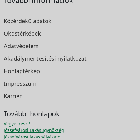
További információk
Közérdekű adatok
Okostérképek
Adatvédelem
Akadálymentesítési
nyilatkozat
Honlaptérkép
Impresszum
Karrier
További honlapok
Vegyél részt!
Józsefvárosi Lakásügynökség
Józsefvárosi lakáspályázato