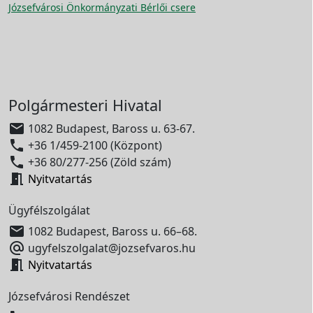
Józsefvárosi Önkormányzati Bérlői csere
Polgármesteri Hivatal

1082 Budapest, Baross u. 63-67.

+36 1/459-2100 (Központ)

+36 80/277-256 (Zöld szám)

Nyitvatartás
Ügyfélszolgálat

1082 Budapest, Baross u. 66–68.

ugyfelszolgalat@jozsefvaros.hu

Nyitvatartás
Józsefvárosi Rendészet