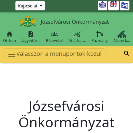
Ugrás a fő tartalomra

Kapcsolat
Józsefvárosi Önkormányzat




Otthon
Ügyintéz…
Részvétel
Átláthat…
Pázmány
Állami k…
Válasszon a menüpontok közül

Józsefvárosi
Önkormányzat