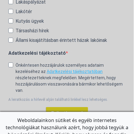
Lakáspályázat
Lakótér
Kutyás ügyek
Társasházi hírek
Állami kisajátításban érintett házak lakóinak
Adatkezelési tájékoztató
Önkéntesen hozzájárulok személyes adataim
kezeléséhez az
Adatkezelési tájékoztatóban
részletezetteknek megfelelően. Megértettem, hogy
hozzájárulásom visszavonására bármikor lehetőségem
van.
A leiratkozás a hírlevél alján található linkkel lesz lehetséges.
Feliratkozom!
Weboldalainkon sütiket és egyéb internetes
technológiákat használunk azért, hogy jobbá tegyük a
For the English Newsletter, click
HERE.