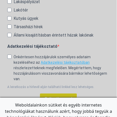
Lakáspályázat
Lakótér
Kutyás ügyek
Társasházi hírek
Állami kisajátításban érintett házak lakóinak
Adatkezelési tájékoztató
Önkéntesen hozzájárulok személyes adataim
kezeléséhez az
Adatkezelési tájékoztatóban
részletezetteknek megfelelően. Megértettem, hogy
hozzájárulásom visszavonására bármikor lehetőségem
van.
A leiratkozás a hírlevél alján található linkkel lesz lehetséges.
Feliratkozom!
Weboldalainkon sütiket és egyéb internetes
technológiákat használunk azért, hogy jobbá tegyük a
For the English Newsletter, click
HERE.