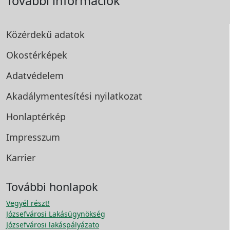
További információk
Közérdekű adatok
Okostérképek
Adatvédelem
Akadálymentesítési
nyilatkozat
Honlaptérkép
Impresszum
Karrier
További honlapok
Vegyél részt!
Józsefvárosi Lakásügynökség
Józsefvárosi lakáspályázato