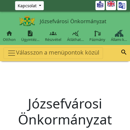
Ugrás a fő tartalomra

Kapcsolat
Józsefvárosi Önkormányzat




Otthon
Ügyintéz…
Részvétel
Átláthat…
Pázmány
Állami k…
Válasszon a menüpontok közül

Józsefvárosi
Önkormányzat