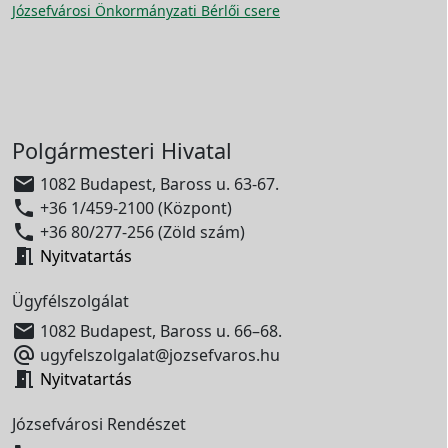
Józsefvárosi Önkormányzati Bérlői csere
Polgármesteri Hivatal

1082 Budapest, Baross u. 63-67.

+36 1/459-2100 (Központ)

+36 80/277-256 (Zöld szám)

Nyitvatartás
Ügyfélszolgálat

1082 Budapest, Baross u. 66–68.

ugyfelszolgalat@jozsefvaros.hu

Nyitvatartás
Józsefvárosi Rendészet