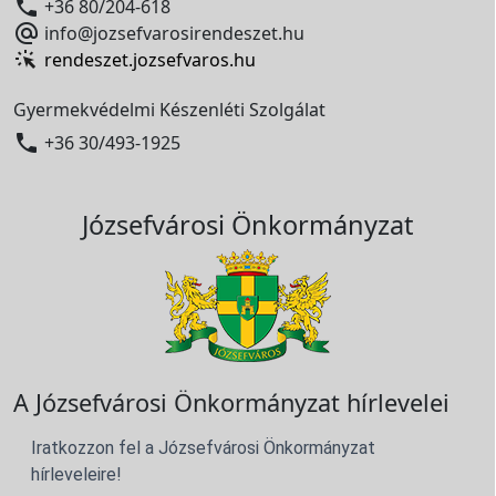

+36 80/204-618

info@jozsefvarosirendeszet.hu
rendeszet.jozsefvaros.hu
Gyermekvédelmi Készenléti Szolgálat

+36 30/493-1925
Józsefvárosi Önkormányzat
A Józsefvárosi Önkormányzat hírlevelei
Iratkozzon fel a Józsefvárosi Önkormányzat
hírleveleire!