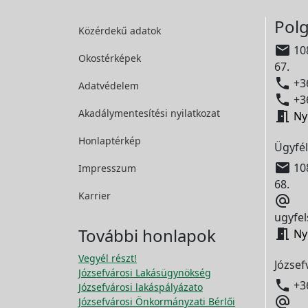
Polg
Közérdekű adatok

108
Okostérképek
67.

+36
Adatvédelem

+36
Akadálymentesítési
nyilatkozat

Ny
Honlaptérkép
Ügyfél

108
Impresszum
68.
Karrier

ugyfel
További honlapok

Ny
Vegyél részt!
József
Józsefvárosi Lakásügynökség

+3
Józsefvárosi lakáspályázato

Józsefvárosi Önkormányzati Bérlői