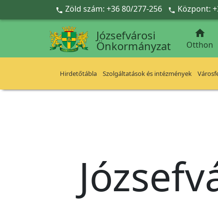
Ugrás a fő tartalomra
Zöld szám: +36 80/277-256
Központ: +



Józsefvárosi
Önkormányzat
Otthon
Hirdetőtábla
Szolgáltatások és intézmények
Városfe
Józsefv