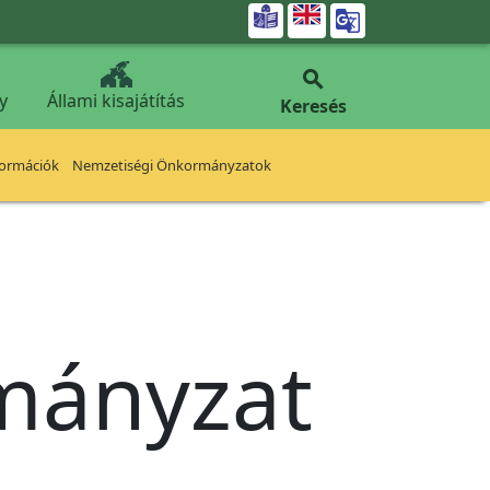


y
Állami kisajátítás
Keresés
formációk
Nemzetiségi Önkormányzatok
rmányzat