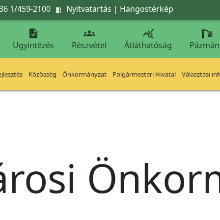
36 1/459-2100
Nyitvatartás
|
Hangostérkép




Ügyintézés
Részvétel
Átláthatóság
Pázmán
jlesztés
Közösség
Önkormányzat
Polgármesteri Hivatal
Választási in
árosi Önko