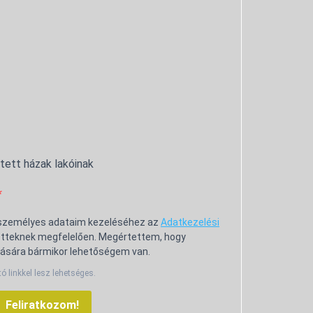
ntett házak lakóinak
 személyes adataim kezeléséhez az
Adatkezelési
tteknek megfelelően. Megértettem, hogy
ására bármikor lehetőségem van.
tó linkkel lesz lehetséges.
Feliratkozom!