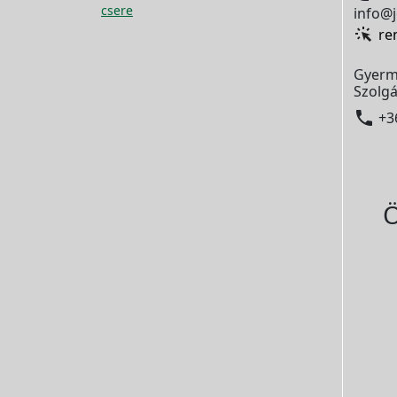
csere
info@j
re
Gyerm
Szolgá

+3
Ö