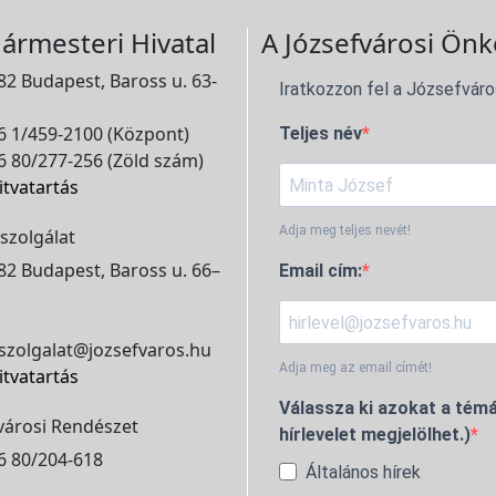
ármesteri Hivatal
A Józsefvárosi Önk
2 Budapest, Baross u. 63-
Iratkozzon fel a Józsefváro
 1/459-2100 (Központ)
Teljes név
 80/277-256 (Zöld szám)
itvatartás
Adja meg teljes nevét!
szolgálat
2 Budapest, Baross u. 66–
Email cím:
szolgalat@jozsefvaros.hu
Adja meg az email címét!
itvatartás
Válassza ki azokat a témá
városi Rendészet
hírlevelet megjelölhet.)
6 80/204-618
Általános hírek