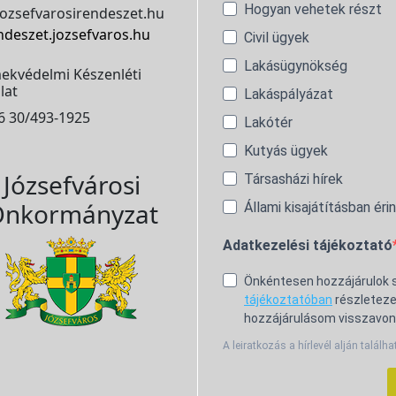
Hogyan vehetek részt
ozsefvarosirendeszet.hu
ndeszet.jozsefvaros.hu
Civil ügyek
Lakásügynökség
ekvédelmi Készenléti
lat
Lakáspályázat
6 30/493-1925
Lakótér
Kutyás ügyek
Józsefvárosi
Társasházi hírek
nkormányzat
Állami kisajátításban éri
Adatkezelési tájékoztató
Önkéntesen hozzájárulok
tájékoztatóban
részleteze
hozzájárulásom visszavon
A leiratkozás a hírlevél alján találha