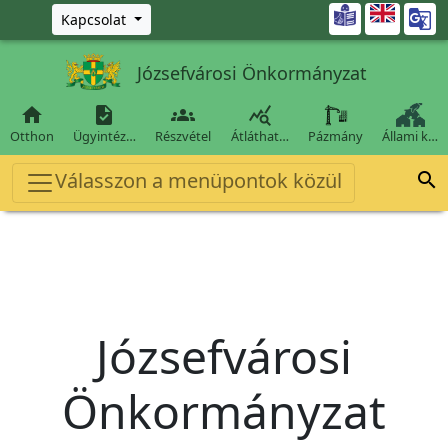
Ugrás a fő tartalomra

Kapcsolat
Józsefvárosi Önkormányzat




Otthon
Ügyintéz…
Részvétel
Átláthat…
Pázmány
Állami k…
Válasszon a menüpontok közül

Józsefvárosi
Önkormányzat