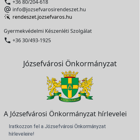

+36 80/204-618

info@jozsefvarosirendeszet.hu
rendeszet.jozsefvaros.hu
Gyermekvédelmi Készenléti Szolgálat

+36 30/493-1925
Józsefvárosi Önkormányzat
A Józsefvárosi Önkormányzat hírlevelei
Iratkozzon fel a Józsefvárosi Önkormányzat
hírleveleire!