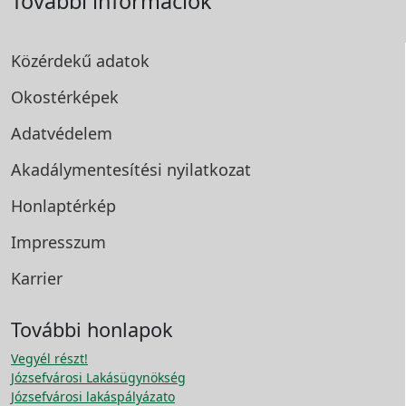
További információk
Közérdekű adatok
Okostérképek
Adatvédelem
Akadálymentesítési
nyilatkozat
Honlaptérkép
Impresszum
Karrier
További honlapok
Vegyél részt!
Józsefvárosi Lakásügynökség
Józsefvárosi lakáspályázato