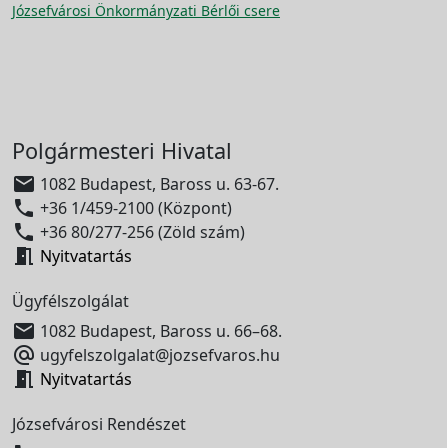
Józsefvárosi Önkormányzati Bérlői csere
Polgármesteri Hivatal

1082 Budapest, Baross u. 63-67.

+36 1/459-2100 (Központ)

+36 80/277-256 (Zöld szám)

Nyitvatartás
Ügyfélszolgálat

1082 Budapest, Baross u. 66–68.

ugyfelszolgalat@jozsefvaros.hu

Nyitvatartás
Józsefvárosi Rendészet