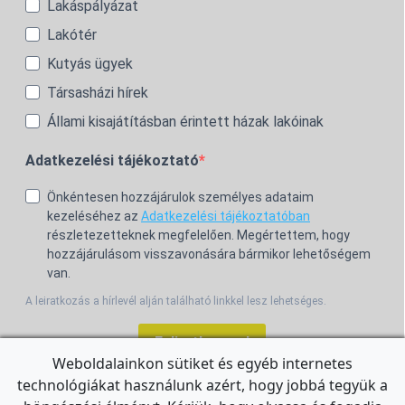
Lakáspályázat
Lakótér
Kutyás ügyek
Társasházi hírek
Állami kisajátításban érintett házak lakóinak
Adatkezelési tájékoztató
Önkéntesen hozzájárulok személyes adataim
kezeléséhez az
Adatkezelési tájékoztatóban
részletezetteknek megfelelően. Megértettem, hogy
hozzájárulásom visszavonására bármikor lehetőségem
van.
A leiratkozás a hírlevél alján található linkkel lesz lehetséges.
Feliratkozom!
Weboldalainkon sütiket és egyéb internetes
technológiákat használunk azért, hogy jobbá tegyük a
For the English Newsletter, click
HERE.