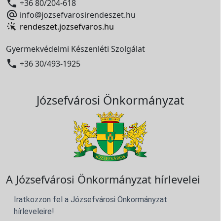

+36 80/204-618

info@jozsefvarosirendeszet.hu
rendeszet.jozsefvaros.hu
Gyermekvédelmi Készenléti Szolgálat

+36 30/493-1925
Józsefvárosi Önkormányzat
A Józsefvárosi Önkormányzat hírlevelei
Iratkozzon fel a Józsefvárosi Önkormányzat
hírleveleire!