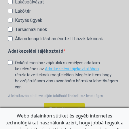
Lakáspályázat
Lakótér
Kutyás ügyek
Társasházi hírek
Állami kisajátításban érintett házak lakóinak
Adatkezelési tájékoztató
Önkéntesen hozzájárulok személyes adataim
kezeléséhez az
Adatkezelési tájékoztatóban
részletezetteknek megfelelően. Megértettem, hogy
hozzájárulásom visszavonására bármikor lehetőségem
van.
A leiratkozás a hírlevél alján található linkkel lesz lehetséges.
Feliratkozom!
Weboldalainkon sütiket és egyéb internetes
technológiákat használunk azért, hogy jobbá tegyük a
For the English Newsletter, click
HERE.