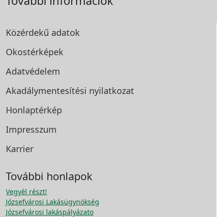
További információk
Közérdekű adatok
Okostérképek
Adatvédelem
Akadálymentesítési
nyilatkozat
Honlaptérkép
Impresszum
Karrier
További honlapok
Vegyél részt!
Józsefvárosi Lakásügynökség
Józsefvárosi lakáspályázato