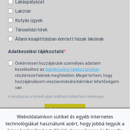
Lakáspályázat
Lakótér
Kutyás ügyek
Társasházi hírek
Állami kisajátításban érintett házak lakóinak
Adatkezelési tájékoztató
Önkéntesen hozzájárulok személyes adataim
kezeléséhez az
Adatkezelési tájékoztatóban
részletezetteknek megfelelően. Megértettem, hogy
hozzájárulásom visszavonására bármikor lehetőségem
van.
A leiratkozás a hírlevél alján található linkkel lesz lehetséges.
Feliratkozom!
Weboldalainkon sütiket és egyéb internetes
technológiákat használunk azért, hogy jobbá tegyük a
For the English Newsletter, click
HERE.