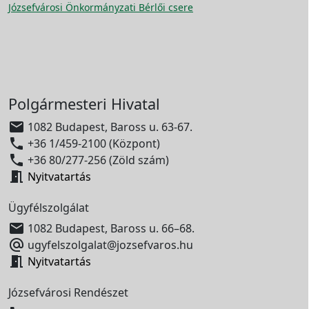
Józsefvárosi Önkormányzati Bérlői csere
Polgármesteri Hivatal

1082 Budapest, Baross u. 63-67.

+36 1/459-2100 (Központ)

+36 80/277-256 (Zöld szám)

Nyitvatartás
Ügyfélszolgálat

1082 Budapest, Baross u. 66–68.

ugyfelszolgalat@jozsefvaros.hu

Nyitvatartás
Józsefvárosi Rendészet