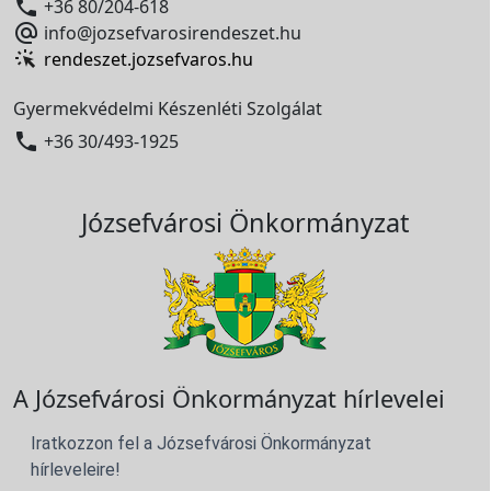

+36 80/204-618

info@jozsefvarosirendeszet.hu
rendeszet.jozsefvaros.hu
Gyermekvédelmi Készenléti Szolgálat

+36 30/493-1925
Józsefvárosi Önkormányzat
A Józsefvárosi Önkormányzat hírlevelei
Iratkozzon fel a Józsefvárosi Önkormányzat
hírleveleire!