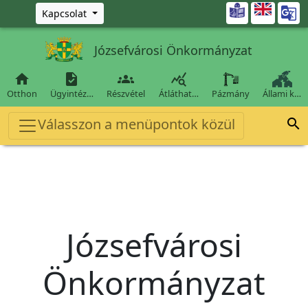
Ugrás a fő tartalomra

Kapcsolat
Józsefvárosi Önkormányzat




Otthon
Ügyintéz…
Részvétel
Átláthat…
Pázmány
Állami k…
Válasszon a menüpontok közül

Józsefvárosi
Önkormányzat