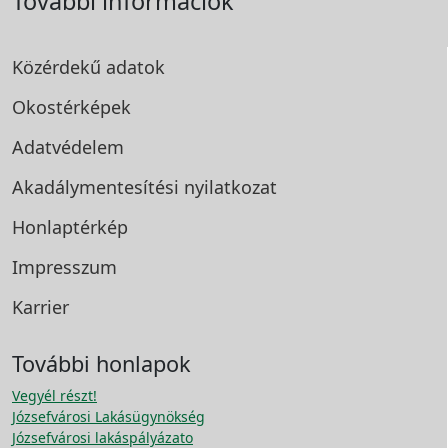
További információk
Közérdekű adatok
Okostérképek
Adatvédelem
Akadálymentesítési
nyilatkozat
Honlaptérkép
Impresszum
Karrier
További honlapok
Vegyél részt!
Józsefvárosi Lakásügynökség
Józsefvárosi lakáspályázato