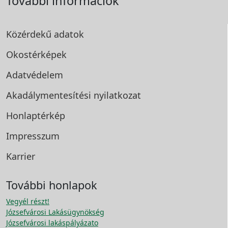
További információk
Közérdekű adatok
Okostérképek
Adatvédelem
Akadálymentesítési
nyilatkozat
Honlaptérkép
Impresszum
Karrier
További honlapok
Vegyél részt!
Józsefvárosi Lakásügynökség
Józsefvárosi lakáspályázato