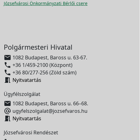
Józsefvárosi Önkormányzati Bérlői csere
Polgármesteri Hivatal

1082 Budapest, Baross u. 63-67.

+36 1/459-2100 (Központ)

+36 80/277-256 (Zöld szám)

Nyitvatartás
Ügyfélszolgálat

1082 Budapest, Baross u. 66–68.

ugyfelszolgalat@jozsefvaros.hu

Nyitvatartás
Józsefvárosi Rendészet