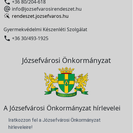

+36 80/204-618

info@jozsefvarosirendeszet.hu
rendeszet.jozsefvaros.hu
Gyermekvédelmi Készenléti Szolgálat

+36 30/493-1925
Józsefvárosi Önkormányzat
A Józsefvárosi Önkormányzat hírlevelei
Iratkozzon fel a Józsefvárosi Önkormányzat
hírleveleire!