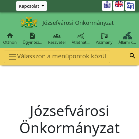
Ugrás a fő tartalomra

Kapcsolat
Józsefvárosi Önkormányzat




Otthon
Ügyintéz…
Részvétel
Átláthat…
Pázmány
Állami k…
Válasszon a menüpontok közül

Józsefvárosi
Önkormányzat