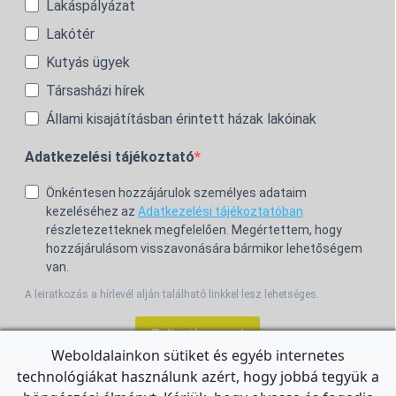
Lakáspályázat
Lakótér
Kutyás ügyek
Társasházi hírek
Állami kisajátításban érintett házak lakóinak
Adatkezelési tájékoztató
Önkéntesen hozzájárulok személyes adataim
kezeléséhez az
Adatkezelési tájékoztatóban
részletezetteknek megfelelően. Megértettem, hogy
hozzájárulásom visszavonására bármikor lehetőségem
van.
A leiratkozás a hírlevél alján található linkkel lesz lehetséges.
Feliratkozom!
Weboldalainkon sütiket és egyéb internetes
technológiákat használunk azért, hogy jobbá tegyük a
For the English Newsletter, click
HERE.