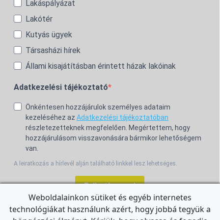
Lakáspályázat
Lakótér
Kutyás ügyek
Társasházi hírek
Állami kisajátításban érintett házak lakóinak
Adatkezelési tájékoztató
Önkéntesen hozzájárulok személyes adataim
kezeléséhez az
Adatkezelési tájékoztatóban
részletezetteknek megfelelően. Megértettem, hogy
hozzájárulásom visszavonására bármikor lehetőségem
van.
A leiratkozás a hírlevél alján található linkkel lesz lehetséges.
Feliratkozom!
Weboldalainkon sütiket és egyéb internetes
technológiákat használunk azért, hogy jobbá tegyük a
For the English Newsletter, click
HERE.