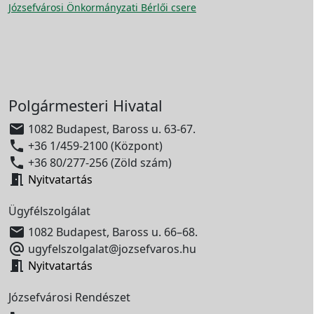
Józsefvárosi Önkormányzati Bérlői csere
Polgármesteri Hivatal

1082 Budapest, Baross u. 63-67.

+36 1/459-2100 (Központ)

+36 80/277-256 (Zöld szám)

Nyitvatartás
Ügyfélszolgálat

1082 Budapest, Baross u. 66–68.

ugyfelszolgalat@jozsefvaros.hu

Nyitvatartás
Józsefvárosi Rendészet