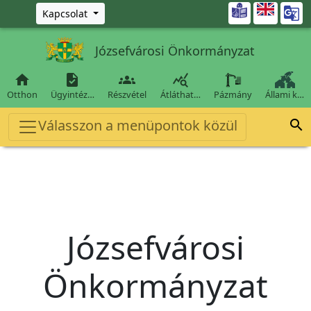
Ugrás a fő tartalomra

Kapcsolat
Józsefvárosi Önkormányzat




Otthon
Ügyintéz…
Részvétel
Átláthat…
Pázmány
Állami k…
Válasszon a menüpontok közül

Józsefvárosi
Önkormányzat