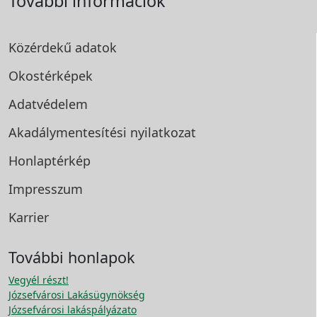
További információk
Közérdekű adatok
Okostérképek
Adatvédelem
Akadálymentesítési
nyilatkozat
Honlaptérkép
Impresszum
Karrier
További honlapok
Vegyél részt!
Józsefvárosi Lakásügynökség
Józsefvárosi lakáspályázato