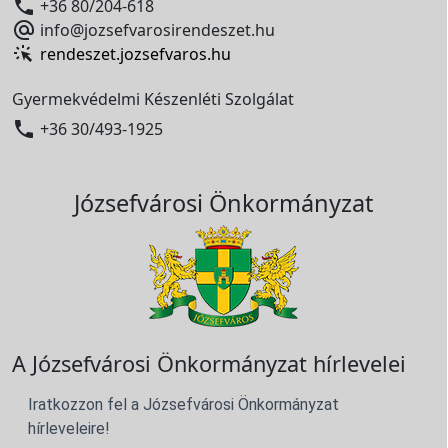

+36 80/204-618

info@jozsefvarosirendeszet.hu
rendeszet.jozsefvaros.hu
Gyermekvédelmi Készenléti Szolgálat

+36 30/493-1925
Józsefvárosi Önkormányzat
A Józsefvárosi Önkormányzat hírlevelei
Iratkozzon fel a Józsefvárosi Önkormányzat
hírleveleire!