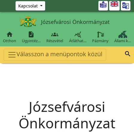
Ugrás a fő tartalomra

Kapcsolat
Józsefvárosi Önkormányzat




Otthon
Ügyintéz…
Részvétel
Átláthat…
Pázmány
Állami k…
Válasszon a menüpontok közül

Józsefvárosi
Önkormányzat