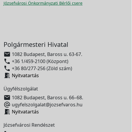
Józsefvárosi Önkormányzati Bérlői csere
Polgármesteri Hivatal

1082 Budapest, Baross u. 63-67.

+36 1/459-2100 (Központ)

+36 80/277-256 (Zöld szám)

Nyitvatartás
Ügyfélszolgálat

1082 Budapest, Baross u. 66–68.

ugyfelszolgalat@jozsefvaros.hu

Nyitvatartás
Józsefvárosi Rendészet