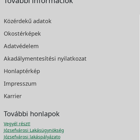
További információk
Közérdekű adatok
Okostérképek
Adatvédelem
Akadálymentesítési
nyilatkozat
Honlaptérkép
Impresszum
Karrier
További honlapok
Vegyél részt!
Józsefvárosi Lakásügynökség
Józsefvárosi lakáspályázato