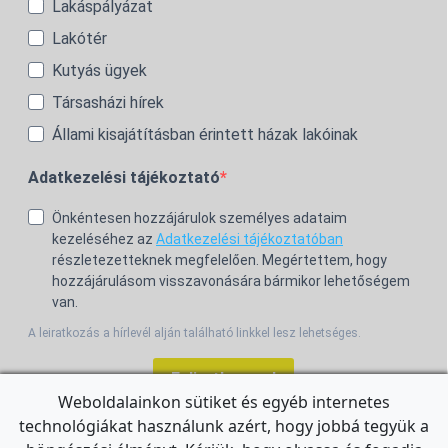
Lakáspályázat
Lakótér
Kutyás ügyek
Társasházi hírek
Állami kisajátításban érintett házak lakóinak
Adatkezelési tájékoztató
Önkéntesen hozzájárulok személyes adataim
kezeléséhez az
Adatkezelési tájékoztatóban
részletezetteknek megfelelően. Megértettem, hogy
hozzájárulásom visszavonására bármikor lehetőségem
van.
A leiratkozás a hírlevél alján található linkkel lesz lehetséges.
Feliratkozom!
Weboldalainkon sütiket és egyéb internetes
technológiákat használunk azért, hogy jobbá tegyük a
For the English Newsletter, click
HERE.