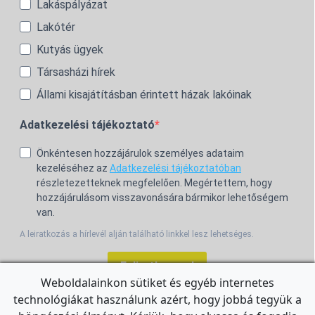
Lakáspályázat
Lakótér
Kutyás ügyek
Társasházi hírek
Állami kisajátításban érintett házak lakóinak
Adatkezelési tájékoztató
Önkéntesen hozzájárulok személyes adataim
kezeléséhez az
Adatkezelési tájékoztatóban
részletezetteknek megfelelően. Megértettem, hogy
hozzájárulásom visszavonására bármikor lehetőségem
van.
A leiratkozás a hírlevél alján található linkkel lesz lehetséges.
Feliratkozom!
Weboldalainkon sütiket és egyéb internetes
technológiákat használunk azért, hogy jobbá tegyük a
For the English Newsletter, click
HERE.