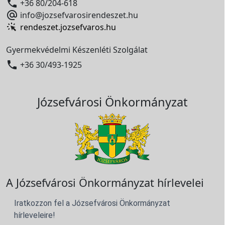

+36 80/204-618

info@jozsefvarosirendeszet.hu
rendeszet.jozsefvaros.hu
Gyermekvédelmi Készenléti Szolgálat

+36 30/493-1925
Józsefvárosi Önkormányzat
A Józsefvárosi Önkormányzat hírlevelei
Iratkozzon fel a Józsefvárosi Önkormányzat
hírleveleire!