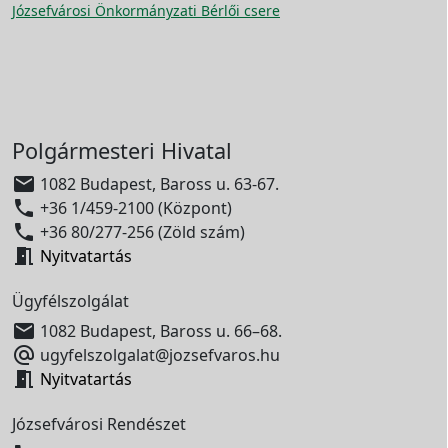
Józsefvárosi Önkormányzati Bérlői csere
Polgármesteri Hivatal

1082 Budapest, Baross u. 63-67.

+36 1/459-2100 (Központ)

+36 80/277-256 (Zöld szám)

Nyitvatartás
Ügyfélszolgálat

1082 Budapest, Baross u. 66–68.

ugyfelszolgalat@jozsefvaros.hu

Nyitvatartás
Józsefvárosi Rendészet