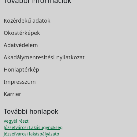
További információk
Közérdekű adatok
Okostérképek
Adatvédelem
Akadálymentesítési
nyilatkozat
Honlaptérkép
Impresszum
Karrier
További honlapok
Vegyél részt!
Józsefvárosi Lakásügynökség
Józsefvárosi lakáspályázato