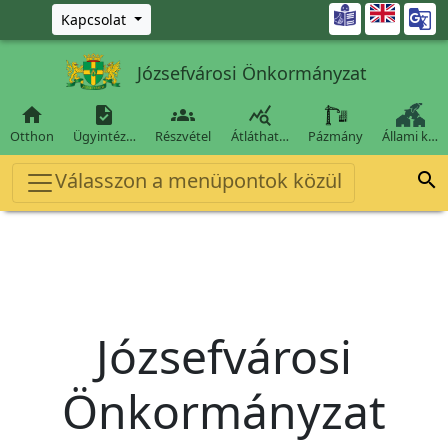
Ugrás a fő tartalomra

Kapcsolat
Józsefvárosi Önkormányzat




Otthon
Ügyintéz…
Részvétel
Átláthat…
Pázmány
Állami k…
Válasszon a menüpontok közül

Józsefvárosi
Önkormányzat