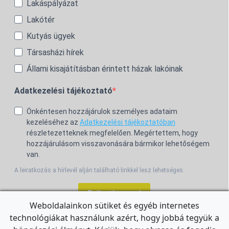
Lakáspályázat
Lakótér
Kutyás ügyek
Társasházi hírek
Állami kisajátításban érintett házak lakóinak
Adatkezelési tájékoztató
Önkéntesen hozzájárulok személyes adataim
kezeléséhez az
Adatkezelési tájékoztatóban
részletezetteknek megfelelően. Megértettem, hogy
hozzájárulásom visszavonására bármikor lehetőségem
van.
A leiratkozás a hírlevél alján található linkkel lesz lehetséges.
Feliratkozom!
Weboldalainkon sütiket és egyéb internetes
technológiákat használunk azért, hogy jobbá tegyük a
For the English Newsletter, click
HERE.