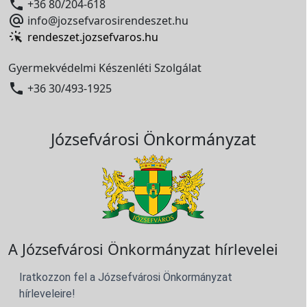

+36 80/204-618

info@jozsefvarosirendeszet.hu
rendeszet.jozsefvaros.hu
Gyermekvédelmi Készenléti Szolgálat

+36 30/493-1925
Józsefvárosi Önkormányzat
A Józsefvárosi Önkormányzat hírlevelei
Iratkozzon fel a Józsefvárosi Önkormányzat
hírleveleire!