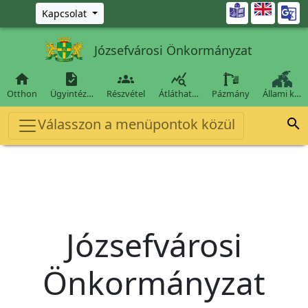
Ugrás a fő tartalomra

Kapcsolat
Józsefvárosi Önkormányzat




Otthon
Ügyintéz…
Részvétel
Átláthat…
Pázmány
Állami k…
Válasszon a menüpontok közül

Józsefvárosi
Önkormányzat