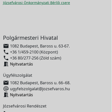
Józsefvárosi Önkormányzati Bérlői csere
Polgármesteri Hivatal

1082 Budapest, Baross u. 63-67.

+36 1/459-2100 (Központ)

+36 80/277-256 (Zöld szám)

Nyitvatartás
Ügyfélszolgálat

1082 Budapest, Baross u. 66–68.

ugyfelszolgalat@jozsefvaros.hu

Nyitvatartás
Józsefvárosi Rendészet