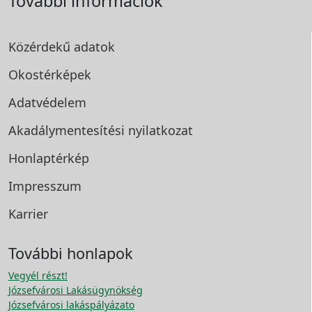
További információk
Közérdekű adatok
Okostérképek
Adatvédelem
Akadálymentesítési
nyilatkozat
Honlaptérkép
Impresszum
Karrier
További honlapok
Vegyél részt!
Józsefvárosi Lakásügynökség
Józsefvárosi lakáspályázato