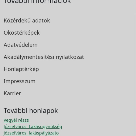
További információk
Közérdekű adatok
Okostérképek
Adatvédelem
Akadálymentesítési
nyilatkozat
Honlaptérkép
Impresszum
Karrier
További honlapok
Vegyél részt!
Józsefvárosi Lakásügynökség
Józsefvárosi lakáspályázato