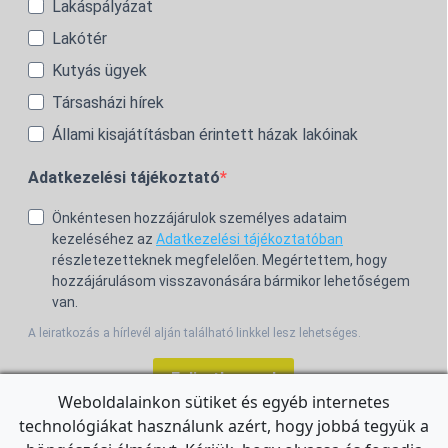
Lakáspályázat
Lakótér
Kutyás ügyek
Társasházi hírek
Állami kisajátításban érintett házak lakóinak
Adatkezelési tájékoztató
Önkéntesen hozzájárulok személyes adataim
kezeléséhez az
Adatkezelési tájékoztatóban
részletezetteknek megfelelően. Megértettem, hogy
hozzájárulásom visszavonására bármikor lehetőségem
van.
A leiratkozás a hírlevél alján található linkkel lesz lehetséges.
Feliratkozom!
Weboldalainkon sütiket és egyéb internetes
technológiákat használunk azért, hogy jobbá tegyük a
For the English Newsletter, click
HERE.