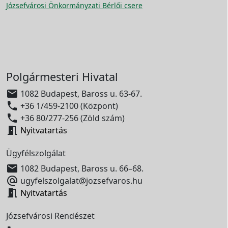
Józsefvárosi Önkormányzati Bérlői csere
Polgármesteri Hivatal

1082 Budapest, Baross u. 63-67.

+36 1/459-2100 (Központ)

+36 80/277-256 (Zöld szám)

Nyitvatartás
Ügyfélszolgálat

1082 Budapest, Baross u. 66–68.

ugyfelszolgalat@jozsefvaros.hu

Nyitvatartás
Józsefvárosi Rendészet