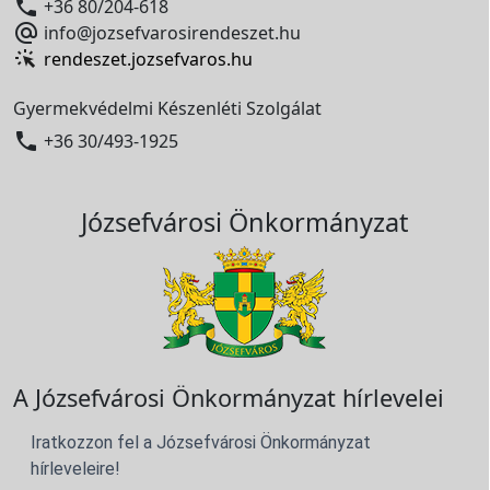

+36 80/204-618

info@jozsefvarosirendeszet.hu
rendeszet.jozsefvaros.hu
Gyermekvédelmi Készenléti Szolgálat

+36 30/493-1925
Józsefvárosi Önkormányzat
A Józsefvárosi Önkormányzat hírlevelei
Iratkozzon fel a Józsefvárosi Önkormányzat
hírleveleire!