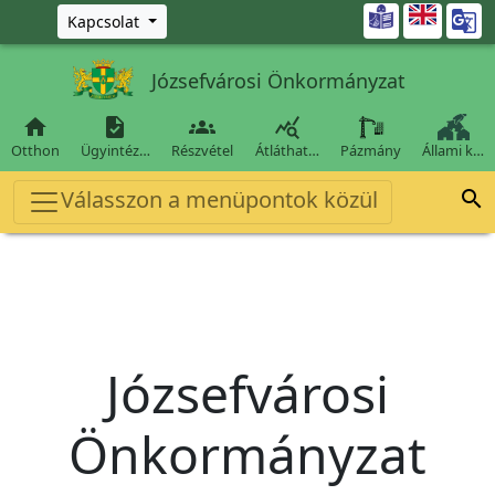
Ugrás a fő tartalomra

Kapcsolat
Józsefvárosi Önkormányzat




Otthon
Ügyintéz…
Részvétel
Átláthat…
Pázmány
Állami k…
Válasszon a menüpontok közül

Józsefvárosi
Önkormányzat