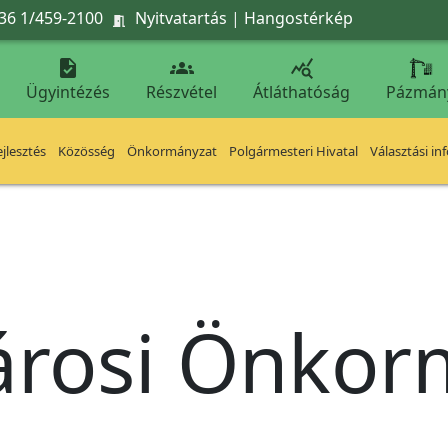
36 1/459-2100
Nyitvatartás
|
Hangostérkép




Ügyintézés
Részvétel
Átláthatóság
Pázmán
jlesztés
Közösség
Önkormányzat
Polgármesteri Hivatal
Választási in
árosi Önko