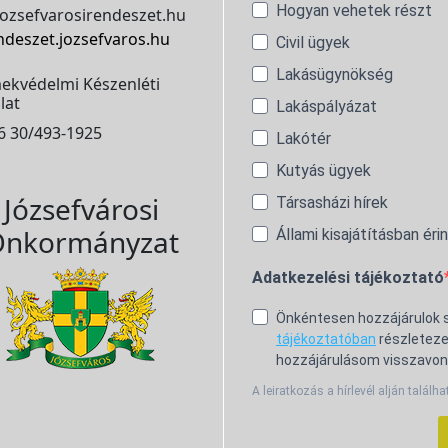
Hogyan vehetek részt
ozsefvarosirendeszet.hu
ndeszet.jozsefvaros.hu
Civil ügyek
Lakásügynökség
ekvédelmi Készenléti
lat
Lakáspályázat
6 30/493-1925
Lakótér
Kutyás ügyek
Józsefvárosi
Társasházi hírek
nkormányzat
Állami kisajátításban éri
Adatkezelési tájékoztató
Önkéntesen hozzájárulok
tájékoztatóban
részleteze
hozzájárulásom visszavon
A leiratkozás a hírlevél alján találha