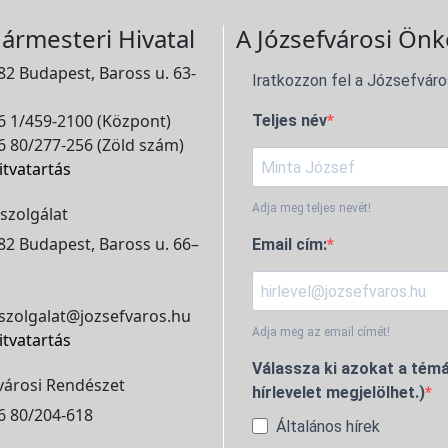
ármesteri Hivatal
A Józsefvárosi Önk
2 Budapest, Baross u. 63-
Iratkozzon fel a Józsefváro
 1/459-2100 (Központ)
Teljes név
 80/277-256 (Zöld szám)
itvatartás
Adja meg teljes nevét!
szolgálat
2 Budapest, Baross u. 66–
Email cím:
szolgalat@jozsefvaros.hu
Adja meg az email címét!
itvatartás
Válassza ki azokat a témá
városi Rendészet
hírlevelet megjelölhet.)
6 80/204-618
Általános hírek