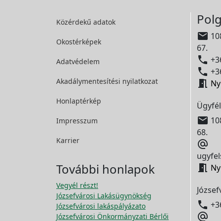
Polg
Közérdekű adatok

108
Okostérképek
67.

+36
Adatvédelem

+36
Akadálymentesítési
nyilatkozat

Ny
Honlaptérkép
Ügyfél

108
Impresszum
68.
Karrier

ugyfel
További honlapok

Ny
Vegyél részt!
József
Józsefvárosi Lakásügynökség

+3
Józsefvárosi lakáspályázato

Józsefvárosi Önkormányzati Bérlői