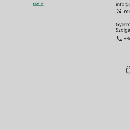
csere
info@j
re
Gyerm
Szolgá

+3
Ö