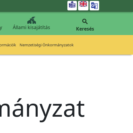


y
Állami kisajátítás
Keresés
formációk
Nemzetiségi Önkormányzatok
rmányzat