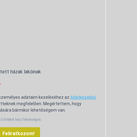
ntett házak lakóinak
 személyes adataim kezeléséhez az
Adatkezelési
tteknek megfelelően. Megértettem, hogy
ására bármikor lehetőségem van.
tó linkkel lesz lehetséges.
Feliratkozom!