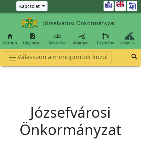
Ugrás a fő tartalomra

Kapcsolat
Józsefvárosi Önkormányzat




Otthon
Ügyintéz…
Részvétel
Átláthat…
Pázmány
Állami k…
Válasszon a menüpontok közül

Józsefvárosi
Önkormányzat