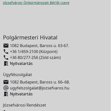
Józsefvárosi Önkormányzati Bérlői csere
Polgármesteri Hivatal

1082 Budapest, Baross u. 63-67.

+36 1/459-2100 (Központ)

+36 80/277-256 (Zöld szám)

Nyitvatartás
Ügyfélszolgálat

1082 Budapest, Baross u. 66–68.

ugyfelszolgalat@jozsefvaros.hu

Nyitvatartás
Józsefvárosi Rendészet