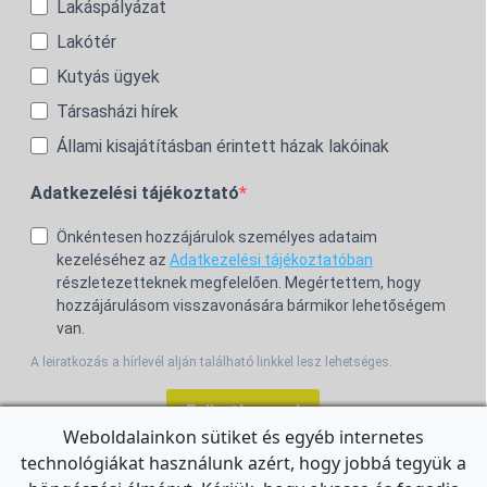
Lakáspályázat
Lakótér
Kutyás ügyek
Társasházi hírek
Állami kisajátításban érintett házak lakóinak
Adatkezelési tájékoztató
Önkéntesen hozzájárulok személyes adataim
kezeléséhez az
Adatkezelési tájékoztatóban
részletezetteknek megfelelően. Megértettem, hogy
hozzájárulásom visszavonására bármikor lehetőségem
van.
A leiratkozás a hírlevél alján található linkkel lesz lehetséges.
Feliratkozom!
Weboldalainkon sütiket és egyéb internetes
technológiákat használunk azért, hogy jobbá tegyük a
For the English Newsletter, click
HERE.