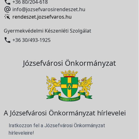

+36 80/204-618

info@jozsefvarosirendeszet.hu
rendeszet.jozsefvaros.hu
Gyermekvédelmi Készenléti Szolgálat

+36 30/493-1925
Józsefvárosi Önkormányzat
A Józsefvárosi Önkormányzat hírlevelei
Iratkozzon fel a Józsefvárosi Önkormányzat
hírleveleire!