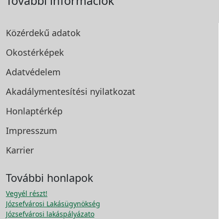
További információk
Közérdekű adatok
Okostérképek
Adatvédelem
Akadálymentesítési
nyilatkozat
Honlaptérkép
Impresszum
Karrier
További honlapok
Vegyél részt!
Józsefvárosi Lakásügynökség
Józsefvárosi lakáspályázato