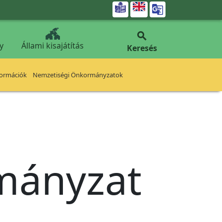


y
Állami kisajátítás
Keresés
formációk
Nemzetiségi Önkormányzatok
rmányzat