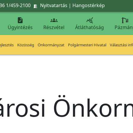
36 1/459-2100
Nyitvatartás
|
Hangostérkép




Ügyintézés
Részvétel
Átláthatóság
Pázmán
jlesztés
Közösség
Önkormányzat
Polgármesteri Hivatal
Választási in
árosi Önko