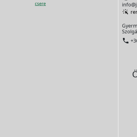
csere
info@j
re
Gyerm
Szolgá

+3
Ö