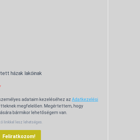
ntett házak lakóinak
 személyes adataim kezeléséhez az
Adatkezelési
tteknek megfelelően. Megértettem, hogy
ására bármikor lehetőségem van.
tó linkkel lesz lehetséges.
Feliratkozom!