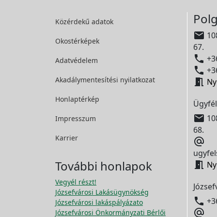
Polg
Közérdekű adatok

108
Okostérképek
67.

+36
Adatvédelem

+36
Akadálymentesítési
nyilatkozat

Ny
Honlaptérkép
Ügyfél

108
Impresszum
68.
Karrier

ugyfel
További honlapok

Ny
Vegyél részt!
József
Józsefvárosi Lakásügynökség

+3
Józsefvárosi lakáspályázato

Józsefvárosi Önkormányzati Bérlői