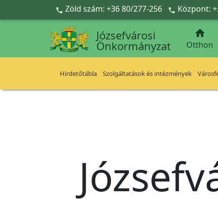
Ugrás a fő tartalomra
Zöld szám: +36 80/277-256
Központ: +



Józsefvárosi
Önkormányzat
Otthon
Hirdetőtábla
Szolgáltatások és intézmények
Városfe
Józsefv