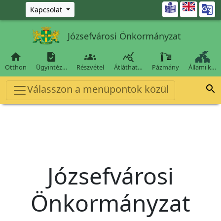
Ugrás a fő tartalomra

Kapcsolat
Józsefvárosi Önkormányzat




Otthon
Ügyintéz…
Részvétel
Átláthat…
Pázmány
Állami k…
Válasszon a menüpontok közül

Józsefvárosi
Önkormányzat