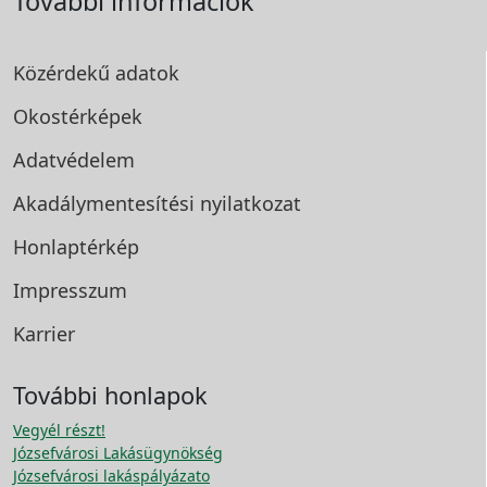
További információk
Közérdekű adatok
Okostérképek
Adatvédelem
Akadálymentesítési
nyilatkozat
Honlaptérkép
Impresszum
Karrier
További honlapok
Vegyél részt!
Józsefvárosi Lakásügynökség
Józsefvárosi lakáspályázato