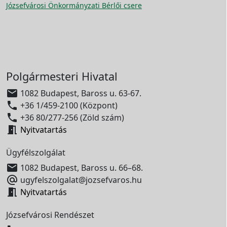
Józsefvárosi Önkormányzati Bérlői csere
Polgármesteri Hivatal

1082 Budapest, Baross u. 63-67.

+36 1/459-2100 (Központ)

+36 80/277-256 (Zöld szám)

Nyitvatartás
Ügyfélszolgálat

1082 Budapest, Baross u. 66–68.

ugyfelszolgalat@jozsefvaros.hu

Nyitvatartás
Józsefvárosi Rendészet