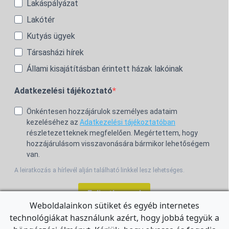
Lakáspályázat
Lakótér
Kutyás ügyek
Társasházi hírek
Állami kisajátításban érintett házak lakóinak
Adatkezelési tájékoztató
Önkéntesen hozzájárulok személyes adataim
kezeléséhez az
Adatkezelési tájékoztatóban
részletezetteknek megfelelően. Megértettem, hogy
hozzájárulásom visszavonására bármikor lehetőségem
van.
A leiratkozás a hírlevél alján található linkkel lesz lehetséges.
Feliratkozom!
Weboldalainkon sütiket és egyéb internetes
technológiákat használunk azért, hogy jobbá tegyük a
For the English Newsletter, click
HERE.