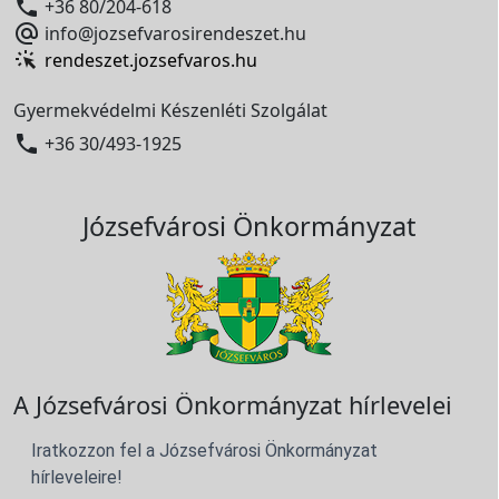

+36 80/204-618

info@jozsefvarosirendeszet.hu
rendeszet.jozsefvaros.hu
Gyermekvédelmi Készenléti Szolgálat

+36 30/493-1925
Józsefvárosi Önkormányzat
A Józsefvárosi Önkormányzat hírlevelei
Iratkozzon fel a Józsefvárosi Önkormányzat
hírleveleire!