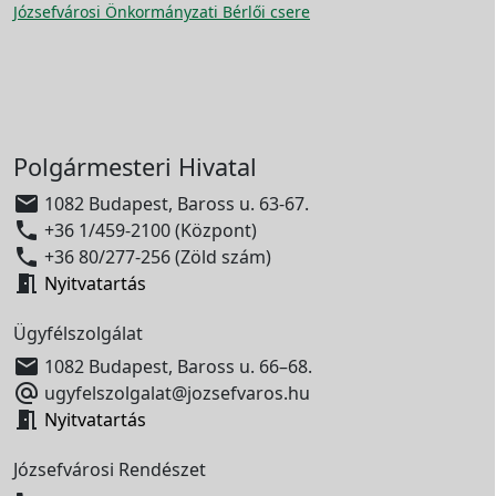
Józsefvárosi Önkormányzati Bérlői csere
Polgármesteri Hivatal

1082 Budapest, Baross u. 63-67.

+36 1/459-2100 (Központ)

+36 80/277-256 (Zöld szám)

Nyitvatartás
Ügyfélszolgálat

1082 Budapest, Baross u. 66–68.

ugyfelszolgalat@jozsefvaros.hu

Nyitvatartás
Józsefvárosi Rendészet