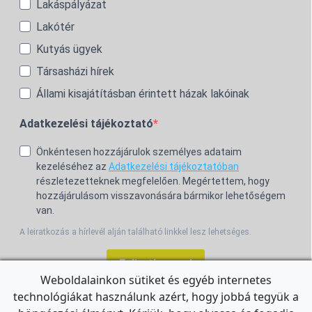
Lakáspályázat
Lakótér
Kutyás ügyek
Társasházi hírek
Állami kisajátításban érintett házak lakóinak
Adatkezelési tájékoztató
Önkéntesen hozzájárulok személyes adataim
kezeléséhez az
Adatkezelési tájékoztatóban
részletezetteknek megfelelően. Megértettem, hogy
hozzájárulásom visszavonására bármikor lehetőségem
van.
A leiratkozás a hírlevél alján található linkkel lesz lehetséges.
Feliratkozom!
Weboldalainkon sütiket és egyéb internetes
technológiákat használunk azért, hogy jobbá tegyük a
For the English Newsletter, click
HERE.