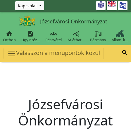
Ugrás a fő tartalomra

Kapcsolat
Józsefvárosi Önkormányzat




Otthon
Ügyintéz…
Részvétel
Átláthat…
Pázmány
Állami k…
Válasszon a menüpontok közül

Józsefvárosi
Önkormányzat