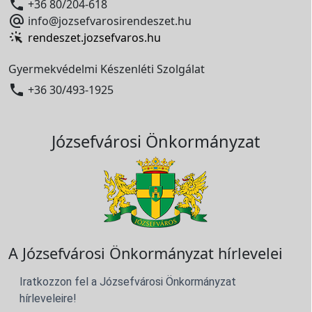

+36 80/204-618

info@jozsefvarosirendeszet.hu
rendeszet.jozsefvaros.hu
Gyermekvédelmi Készenléti Szolgálat

+36 30/493-1925
Józsefvárosi Önkormányzat
A Józsefvárosi Önkormányzat hírlevelei
Iratkozzon fel a Józsefvárosi Önkormányzat
hírleveleire!