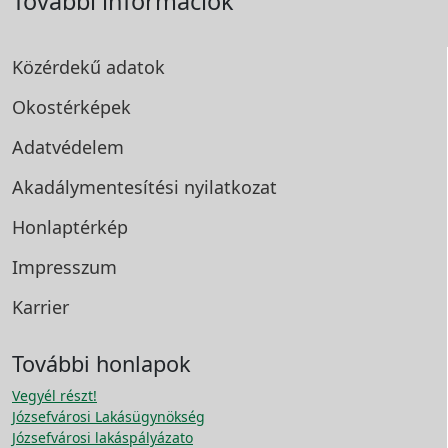
További információk
Közérdekű adatok
Okostérképek
Adatvédelem
Akadálymentesítési
nyilatkozat
Honlaptérkép
Impresszum
Karrier
További honlapok
Vegyél részt!
Józsefvárosi Lakásügynökség
Józsefvárosi lakáspályázato