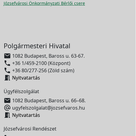
Józsefvárosi Önkormányzati Bérlői csere
Polgármesteri Hivatal

1082 Budapest, Baross u. 63-67.

+36 1/459-2100 (Központ)

+36 80/277-256 (Zöld szám)

Nyitvatartás
Ügyfélszolgálat

1082 Budapest, Baross u. 66–68.

ugyfelszolgalat@jozsefvaros.hu

Nyitvatartás
Józsefvárosi Rendészet