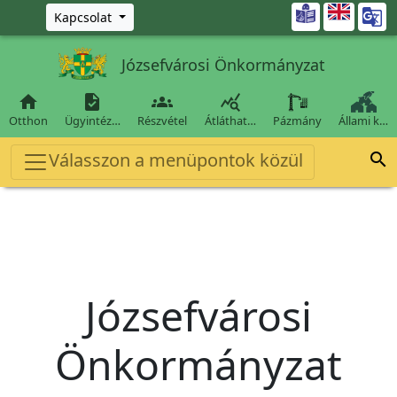
Ugrás a fő tartalomra

Kapcsolat
Józsefvárosi Önkormányzat




Otthon
Ügyintéz…
Részvétel
Átláthat…
Pázmány
Állami k…
Válasszon a menüpontok közül

Józsefvárosi
Önkormányzat