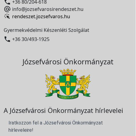

+36 80/204-618

info@jozsefvarosirendeszet.hu
rendeszet.jozsefvaros.hu
Gyermekvédelmi Készenléti Szolgálat

+36 30/493-1925
Józsefvárosi Önkormányzat
A Józsefvárosi Önkormányzat hírlevelei
Iratkozzon fel a Józsefvárosi Önkormányzat
hírleveleire!