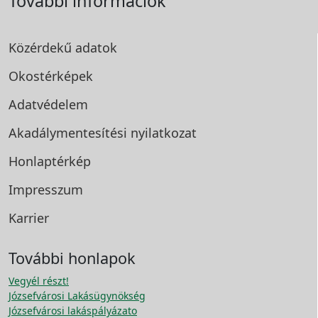
További információk
Közérdekű adatok
Okostérképek
Adatvédelem
Akadálymentesítési
nyilatkozat
Honlaptérkép
Impresszum
Karrier
További honlapok
Vegyél részt!
Józsefvárosi Lakásügynökség
Józsefvárosi lakáspályázato