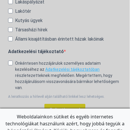
Lakáspályázat
Lakótér
Kutyás ügyek
Társasházi hírek
Állami kisajátításban érintett házak lakóinak
Adatkezelési tájékoztató
Önkéntesen hozzájárulok személyes adataim
kezeléséhez az
Adatkezelési tájékoztatóban
részletezetteknek megfelelően. Megértettem, hogy
hozzájárulásom visszavonására bármikor lehetőségem
van.
A leiratkozás a hírlevél alján található linkkel lesz lehetséges.
Feliratkozom!
Weboldalainkon sütiket és egyéb internetes
technológiákat használunk azért, hogy jobbá tegyük a
For the English Newsletter, click
HERE.