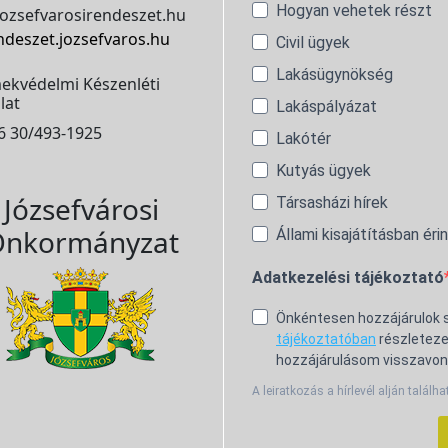
Hogyan vehetek részt
ozsefvarosirendeszet.hu
ndeszet.jozsefvaros.hu
Civil ügyek
Lakásügynökség
ekvédelmi Készenléti
lat
Lakáspályázat
6 30/493-1925
Lakótér
Kutyás ügyek
Józsefvárosi
Társasházi hírek
nkormányzat
Állami kisajátításban éri
Adatkezelési tájékoztató
Önkéntesen hozzájárulok
tájékoztatóban
részleteze
hozzájárulásom visszavon
A leiratkozás a hírlevél alján találha