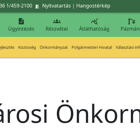
36 1/459-2100
Nyitvatartás
|
Hangostérkép




Ügyintézés
Részvétel
Átláthatóság
Pázmán
jlesztés
Közösség
Önkormányzat
Polgármesteri Hivatal
Választási in
árosi Önko