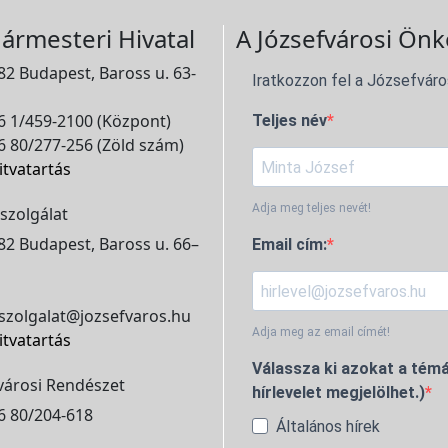
ármesteri Hivatal
A Józsefvárosi Önk
2 Budapest, Baross u. 63-
Iratkozzon fel a Józsefváro
 1/459-2100 (Központ)
Teljes név
 80/277-256 (Zöld szám)
itvatartás
Adja meg teljes nevét!
szolgálat
2 Budapest, Baross u. 66–
Email cím:
szolgalat@jozsefvaros.hu
Adja meg az email címét!
itvatartás
Válassza ki azokat a témá
városi Rendészet
hírlevelet megjelölhet.)
6 80/204-618
Általános hírek