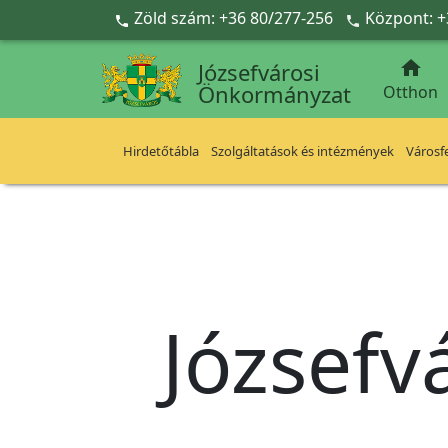
Ugrás a fő tartalomra
Zöld szám: +36 80/277-256
Központ: +



Józsefvárosi
Önkormányzat
Otthon
Hirdetőtábla
Szolgáltatások és intézmények
Városfe
Józsefv