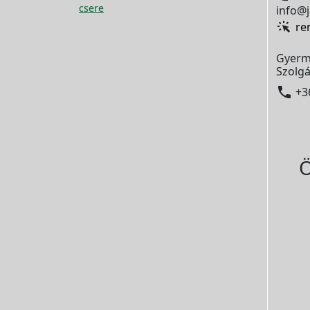
csere
info@j
re
Gyerm
Szolgá

+3
Ö