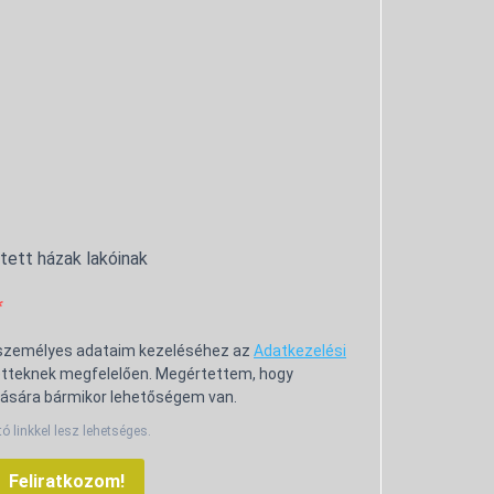
ntett házak lakóinak
 személyes adataim kezeléséhez az
Adatkezelési
tteknek megfelelően. Megértettem, hogy
ására bármikor lehetőségem van.
tó linkkel lesz lehetséges.
Feliratkozom!