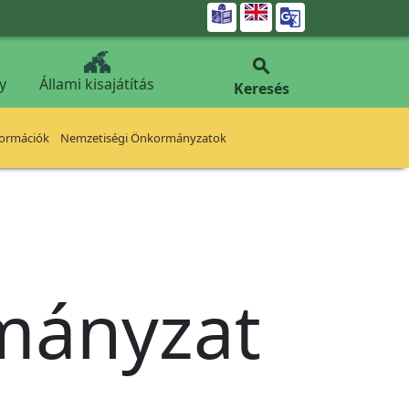


y
Állami kisajátítás
Keresés
formációk
Nemzetiségi Önkormányzatok
rmányzat