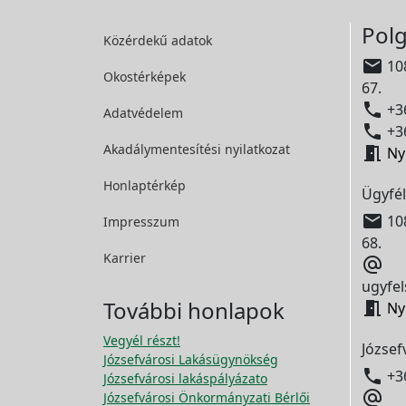
Polg
Közérdekű adatok

108
Okostérképek
67.

+36
Adatvédelem

+36
Akadálymentesítési
nyilatkozat

Ny
Honlaptérkép
Ügyfél

108
Impresszum
68.
Karrier

ugyfel
További honlapok

Ny
Vegyél részt!
József
Józsefvárosi Lakásügynökség

+3
Józsefvárosi lakáspályázato

Józsefvárosi Önkormányzati Bérlői