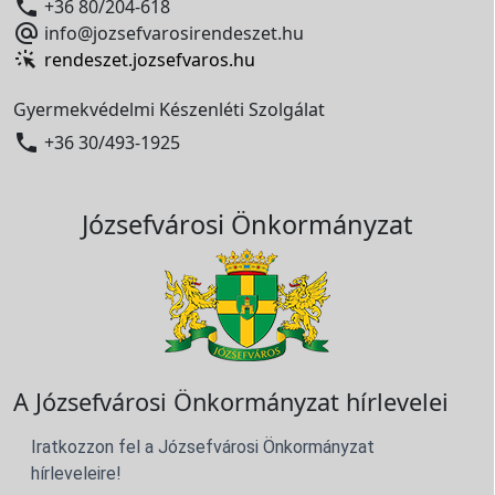

+36 80/204-618

info@jozsefvarosirendeszet.hu
rendeszet.jozsefvaros.hu
Gyermekvédelmi Készenléti Szolgálat

+36 30/493-1925
Józsefvárosi Önkormányzat
A Józsefvárosi Önkormányzat hírlevelei
Iratkozzon fel a Józsefvárosi Önkormányzat
hírleveleire!