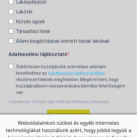
Lakáspályázat
Lakótér
Kutyás ügyek
Társasházi hírek
Állami kisajátításban érintett házak lakóinak
Adatkezelési tájékoztató
Önkéntesen hozzájárulok személyes adataim
kezeléséhez az
Adatkezelési tájékoztatóban
részletezetteknek megfelelően. Megértettem, hogy
hozzájárulásom visszavonására bármikor lehetőségem
van.
A leiratkozás a hírlevél alján található linkkel lesz lehetséges.
Feliratkozom!
Weboldalainkon sütiket és egyéb internetes
technológiákat használunk azért, hogy jobbá tegyük a
For the English Newsletter, click
HERE.