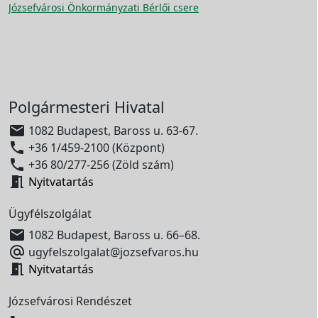
Józsefvárosi Önkormányzati Bérlői csere
Polgármesteri Hivatal

1082 Budapest, Baross u. 63-67.

+36 1/459-2100 (Központ)

+36 80/277-256 (Zöld szám)

Nyitvatartás
Ügyfélszolgálat

1082 Budapest, Baross u. 66–68.

ugyfelszolgalat@jozsefvaros.hu

Nyitvatartás
Józsefvárosi Rendészet