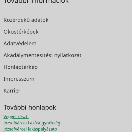
További információk
Közérdekű adatok
Okostérképek
Adatvédelem
Akadálymentesítési
nyilatkozat
Honlaptérkép
Impresszum
Karrier
További honlapok
Vegyél részt!
Józsefvárosi Lakásügynökség
Józsefvárosi lakáspályázato