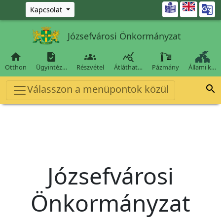
Ugrás a fő tartalomra

Kapcsolat
Józsefvárosi Önkormányzat




Otthon
Ügyintéz…
Részvétel
Átláthat…
Pázmány
Állami k…
Válasszon a menüpontok közül

Józsefvárosi
Önkormányzat