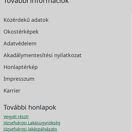
További információk
Közérdekű adatok
Okostérképek
Adatvédelem
Akadálymentesítési
nyilatkozat
Honlaptérkép
Impresszum
Karrier
További honlapok
Vegyél részt!
Józsefvárosi Lakásügynökség
Józsefvárosi lakáspályázato