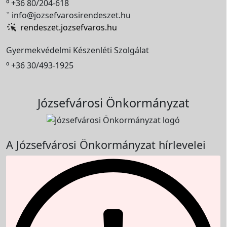

+36 80/204-618

info@jozsefvarosirendeszet.hu
rendeszet.jozsefvaros.hu
Gyermekvédelmi Készenléti Szolgálat

+36 30/493-1925
Józsefvárosi Önkormányzat
A Józsefvárosi Önkormányzat hírlevelei