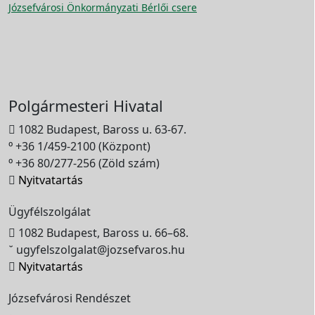
Józsefvárosi Önkormányzati Bérlői csere
Polgármesteri Hivatal

1082 Budapest, Baross u. 63-67.

+36 1/459-2100 (Központ)

+36 80/277-256 (Zöld szám)

Nyitvatartás
Ügyfélszolgálat

1082 Budapest, Baross u. 66–68.

ugyfelszolgalat@jozsefvaros.hu

Nyitvatartás
Józsefvárosi Rendészet