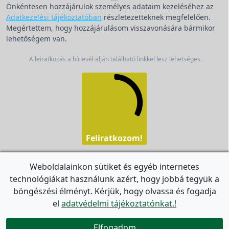
Önkéntesen hozzájárulok személyes adataim kezeléséhez az
Adatkezelési tájékoztatóban
részletezetteknek megfelelően.
Megértettem, hogy hozzájárulásom visszavonására bármikor
lehetőségem van.
A leiratkozás a hírlevél alján található linkkel lesz lehetséges.
Feliratkozom!
Weboldalainkon sütiket és egyéb internetes
technológiákat használunk azért, hogy jobbá tegyük a
For the English Newsletter, click
HERE.
böngészési élményt. Kérjük, hogy olvassa és fogadja
el
adatvédelmi tájékoztatónkat.!


Elfogadom