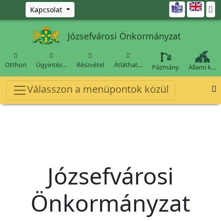
Ugrás a fő tartalomra

Kapcsolat
Józsefvárosi Önkormányzat




Otthon
Ügyintéz…
Részvétel
Átláthat…
Pázmány
Állami k…
Válasszon a menüpontok közül

Józsefvárosi
Önkormányzat