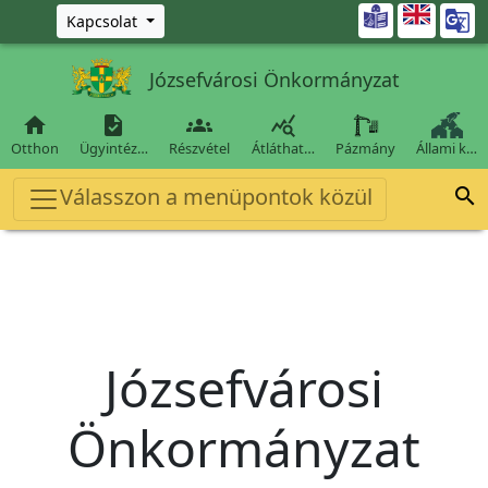
Ugrás a fő tartalomra

Kapcsolat
Józsefvárosi Önkormányzat




Otthon
Ügyintéz…
Részvétel
Átláthat…
Pázmány
Állami k…
Válasszon a menüpontok közül

Józsefvárosi
Önkormányzat