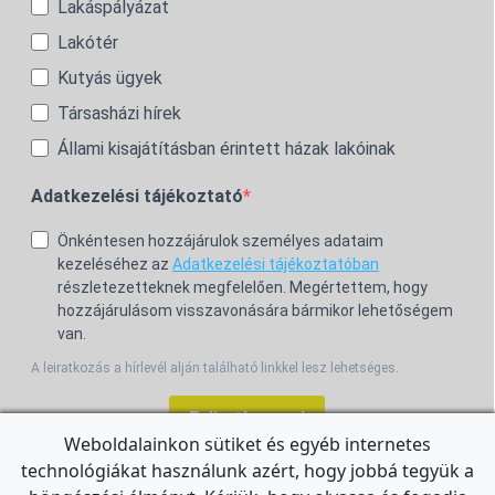
Lakáspályázat
Lakótér
Kutyás ügyek
Társasházi hírek
Állami kisajátításban érintett házak lakóinak
Adatkezelési tájékoztató
Önkéntesen hozzájárulok személyes adataim
kezeléséhez az
Adatkezelési tájékoztatóban
részletezetteknek megfelelően. Megértettem, hogy
hozzájárulásom visszavonására bármikor lehetőségem
van.
A leiratkozás a hírlevél alján található linkkel lesz lehetséges.
Feliratkozom!
Weboldalainkon sütiket és egyéb internetes
technológiákat használunk azért, hogy jobbá tegyük a
For the English Newsletter, click
HERE.