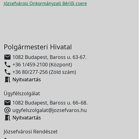
Józsefvárosi Önkormányzati Bérlői csere
Polgármesteri Hivatal

1082 Budapest, Baross u. 63-67.

+36 1/459-2100 (Központ)

+36 80/277-256 (Zöld szám)

Nyitvatartás
Ügyfélszolgálat

1082 Budapest, Baross u. 66–68.

ugyfelszolgalat@jozsefvaros.hu

Nyitvatartás
Józsefvárosi Rendészet