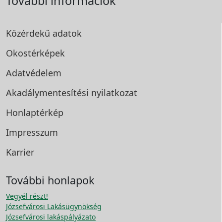
További információk
Közérdekű adatok
Okostérképek
Adatvédelem
Akadálymentesítési
nyilatkozat
Honlaptérkép
Impresszum
Karrier
További honlapok
Vegyél részt!
Józsefvárosi Lakásügynökség
Józsefvárosi lakáspályázato