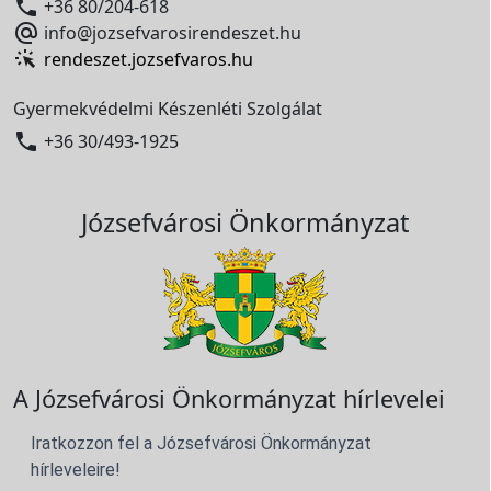

+36 80/204-618

info@jozsefvarosirendeszet.hu
rendeszet.jozsefvaros.hu
Gyermekvédelmi Készenléti Szolgálat

+36 30/493-1925
Józsefvárosi Önkormányzat
A Józsefvárosi Önkormányzat hírlevelei
Iratkozzon fel a Józsefvárosi Önkormányzat
hírleveleire!