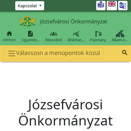
Ugrás a fő tartalomra

Kapcsolat
Józsefvárosi Önkormányzat




Otthon
Ügyintéz…
Részvétel
Átláthat…
Pázmány
Állami k…
Válasszon a menüpontok közül

Józsefvárosi
Önkormányzat