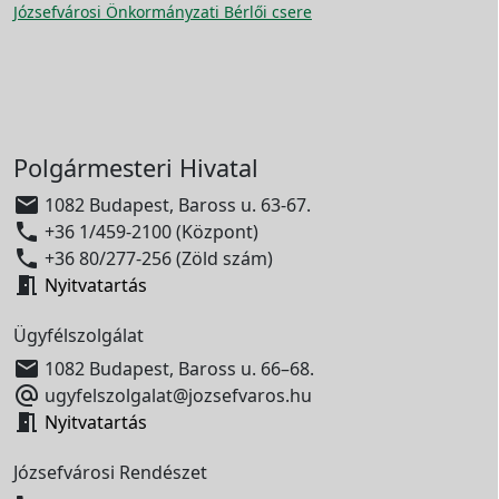
Józsefvárosi Önkormányzati Bérlői csere
Polgármesteri Hivatal

1082 Budapest, Baross u. 63-67.

+36 1/459-2100 (Központ)

+36 80/277-256 (Zöld szám)

Nyitvatartás
Ügyfélszolgálat

1082 Budapest, Baross u. 66–68.

ugyfelszolgalat@jozsefvaros.hu

Nyitvatartás
Józsefvárosi Rendészet