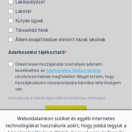
Lakáspályázat
Lakótér
Kutyás ügyek
Társasházi hírek
Állami kisajátításban érintett házak lakóinak
Adatkezelési tájékoztató
Önkéntesen hozzájárulok személyes adataim
kezeléséhez az
Adatkezelési tájékoztatóban
részletezetteknek megfelelően. Megértettem, hogy
hozzájárulásom visszavonására bármikor lehetőségem
van.
A leiratkozás a hírlevél alján található linkkel lesz lehetséges.
Feliratkozom!
Weboldalainkon sütiket és egyéb internetes
technológiákat használunk azért, hogy jobbá tegyük a
For the English Newsletter, click
HERE.