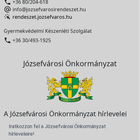

+36 80/204-618

info@jozsefvarosirendeszet.hu
rendeszet.jozsefvaros.hu
Gyermekvédelmi Készenléti Szolgálat

+36 30/493-1925
Józsefvárosi Önkormányzat
A Józsefvárosi Önkormányzat hírlevelei
Iratkozzon fel a Józsefvárosi Önkormányzat
hírleveleire!