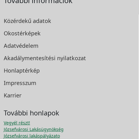
További információk
Közérdekű adatok
Okostérképek
Adatvédelem
Akadálymentesítési
nyilatkozat
Honlaptérkép
Impresszum
Karrier
További honlapok
Vegyél részt!
Józsefvárosi Lakásügynökség
Józsefvárosi lakáspályázato