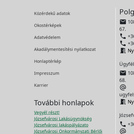
Polg
Közérdekű adatok

108
Okostérképek
67.

+36
Adatvédelem

+36
Akadálymentesítési
nyilatkozat

Ny
Honlaptérkép
Ügyfél

108
Impresszum
68.
Karrier

ugyfel
További honlapok

Ny
Vegyél részt!
József
Józsefvárosi Lakásügynökség

+3
Józsefvárosi lakáspályázato

Józsefvárosi Önkormányzati Bérlői