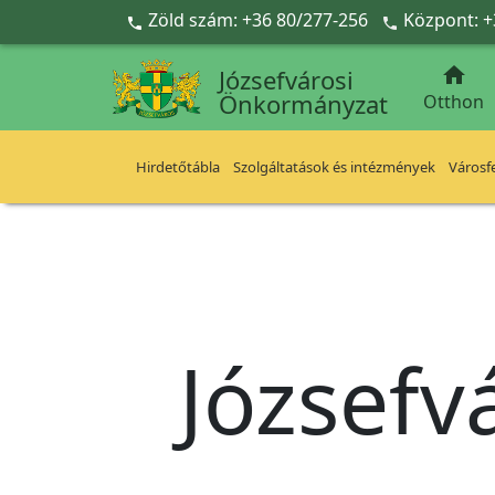
Ugrás a fő tartalomra
Zöld szám: +36 80/277-256
Központ: +



Józsefvárosi
Önkormányzat
Otthon
Hirdetőtábla
Szolgáltatások és intézmények
Városfe
Józsefv