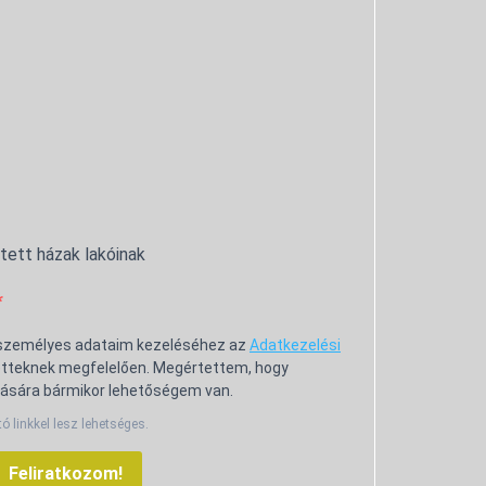
ntett házak lakóinak
 személyes adataim kezeléséhez az
Adatkezelési
tteknek megfelelően. Megértettem, hogy
ására bármikor lehetőségem van.
tó linkkel lesz lehetséges.
Feliratkozom!