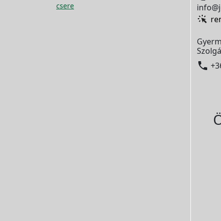
csere
info@j
re
Gyerm
Szolgá

+3
Ö