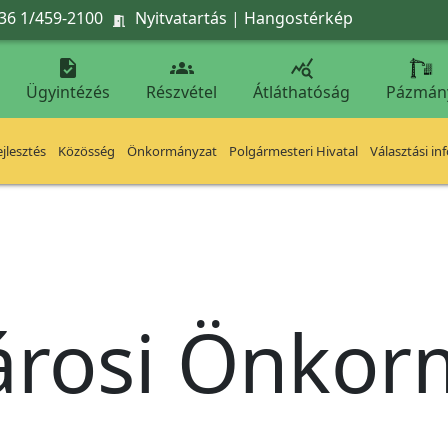
36 1/459-2100
Nyitvatartás
|
Hangostérkép




Ügyintézés
Részvétel
Átláthatóság
Pázmán
jlesztés
Közösség
Önkormányzat
Polgármesteri Hivatal
Választási in
árosi Önko