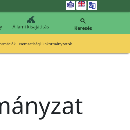


y
Állami kisajátítás
Keresés
formációk
Nemzetiségi Önkormányzatok
rmányzat