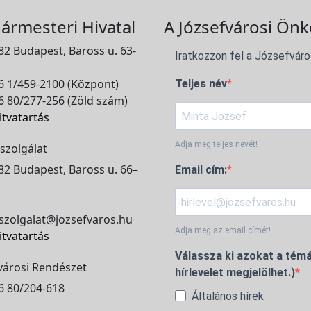
ármesteri Hivatal
A Józsefvárosi Önk
2 Budapest, Baross u. 63-
Iratkozzon fel a Józsefváro
 1/459-2100 (Központ)
Teljes név
 80/277-256 (Zöld szám)
itvatartás
Adja meg teljes nevét!
szolgálat
2 Budapest, Baross u. 66–
Email cím:
szolgalat@jozsefvaros.hu
Adja meg az email címét!
itvatartás
Válassza ki azokat a témá
városi Rendészet
hírlevelet megjelölhet.)
6 80/204-618
Általános hírek