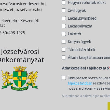
Hogyan vehetek részt
ozsefvarosirendeszet.hu
ndeszet.jozsefvaros.hu
Civil ügyek
Lakásügynökség
ekvédelmi Készenléti
lat
Lakáspályázat
6 30/493-1925
Lakótér
Kutyás ügyek
Józsefvárosi
Társasházi hírek
nkormányzat
Állami kisajátításban éri
Adatkezelési tájékoztató
Önkéntesen hozzájárulok
tájékoztatóban
részleteze
hozzájárulásom visszavon
A leiratkozás a hírlevél alján találha