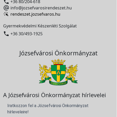

+36 80/204-618

info@jozsefvarosirendeszet.hu
rendeszet.jozsefvaros.hu
Gyermekvédelmi Készenléti Szolgálat

+36 30/493-1925
Józsefvárosi Önkormányzat
A Józsefvárosi Önkormányzat hírlevelei
Iratkozzon fel a Józsefvárosi Önkormányzat
hírleveleire!