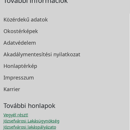
További információk
Közérdekű adatok
Okostérképek
Adatvédelem
Akadálymentesítési
nyilatkozat
Honlaptérkép
Impresszum
Karrier
További honlapok
Vegyél részt!
Józsefvárosi Lakásügynökség
Józsefvárosi lakáspályázato