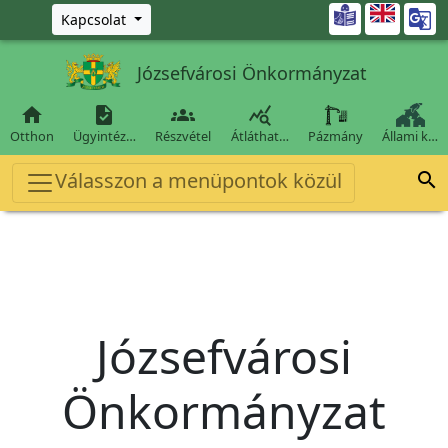
Ugrás a fő tartalomra

Kapcsolat
Józsefvárosi Önkormányzat




Otthon
Ügyintéz…
Részvétel
Átláthat…
Pázmány
Állami k…
Válasszon a menüpontok közül

Józsefvárosi
Önkormányzat