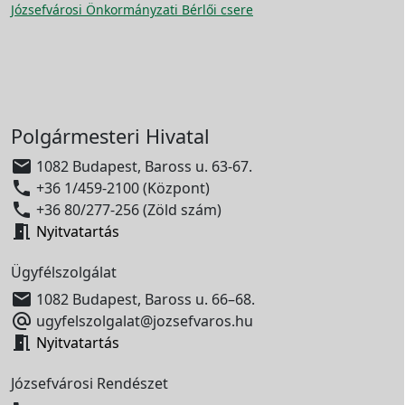
Józsefvárosi Önkormányzati Bérlői csere
Polgármesteri Hivatal

1082 Budapest, Baross u. 63-67.

+36 1/459-2100 (Központ)

+36 80/277-256 (Zöld szám)

Nyitvatartás
Ügyfélszolgálat

1082 Budapest, Baross u. 66–68.

ugyfelszolgalat@jozsefvaros.hu

Nyitvatartás
Józsefvárosi Rendészet