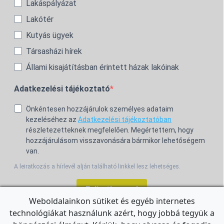
Lakáspályázat
Lakótér
Kutyás ügyek
Társasházi hírek
Állami kisajátításban érintett házak lakóinak
Adatkezelési tájékoztató
Önkéntesen hozzájárulok személyes adataim
kezeléséhez az
Adatkezelési tájékoztatóban
részletezetteknek megfelelően. Megértettem, hogy
hozzájárulásom visszavonására bármikor lehetőségem
van.
A leiratkozás a hírlevél alján található linkkel lesz lehetséges.
Feliratkozom!
Weboldalainkon sütiket és egyéb internetes
technológiákat használunk azért, hogy jobbá tegyük a
For the English Newsletter, click
HERE.