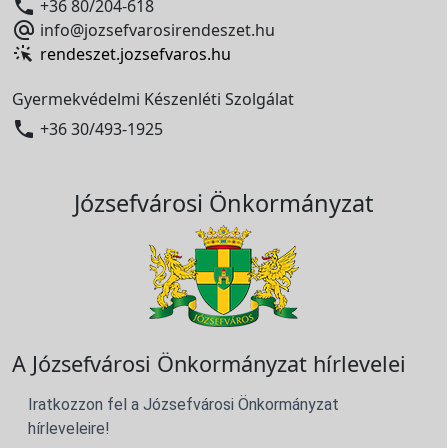

+36 80/204-618

info@jozsefvarosirendeszet.hu
rendeszet.jozsefvaros.hu
Gyermekvédelmi Készenléti Szolgálat

+36 30/493-1925
Józsefvárosi Önkormányzat
A Józsefvárosi Önkormányzat hírlevelei
Iratkozzon fel a Józsefvárosi Önkormányzat
hírleveleire!