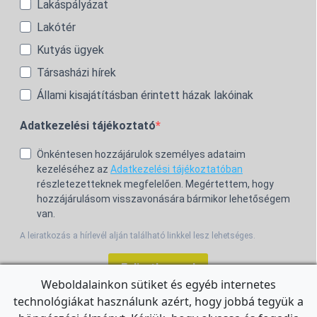
Lakáspályázat
Lakótér
Kutyás ügyek
Társasházi hírek
Állami kisajátításban érintett házak lakóinak
Adatkezelési tájékoztató
Önkéntesen hozzájárulok személyes adataim
kezeléséhez az
Adatkezelési tájékoztatóban
részletezetteknek megfelelően. Megértettem, hogy
hozzájárulásom visszavonására bármikor lehetőségem
van.
A leiratkozás a hírlevél alján található linkkel lesz lehetséges.
Feliratkozom!
Weboldalainkon sütiket és egyéb internetes
technológiákat használunk azért, hogy jobbá tegyük a
For the English Newsletter, click
HERE.