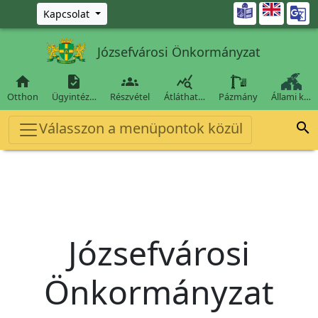
Ugrás a fő tartalomra

Kapcsolat
Józsefvárosi Önkormányzat




Otthon
Ügyintéz…
Részvétel
Átláthat…
Pázmány
Állami k…
Válasszon a menüpontok közül

Józsefvárosi
Önkormányzat