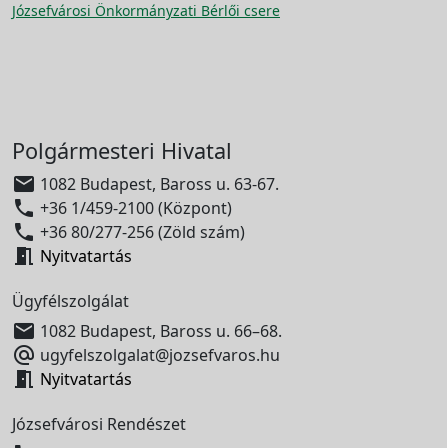
Józsefvárosi Önkormányzati Bérlői csere
Polgármesteri Hivatal

1082 Budapest, Baross u. 63-67.

+36 1/459-2100 (Központ)

+36 80/277-256 (Zöld szám)

Nyitvatartás
Ügyfélszolgálat

1082 Budapest, Baross u. 66–68.

ugyfelszolgalat@jozsefvaros.hu

Nyitvatartás
Józsefvárosi Rendészet