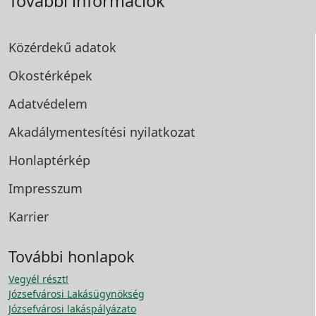
További információk
Közérdekű adatok
Okostérképek
Adatvédelem
Akadálymentesítési
nyilatkozat
Honlaptérkép
Impresszum
Karrier
További honlapok
Vegyél részt!
Józsefvárosi Lakásügynökség
Józsefvárosi lakáspályázato