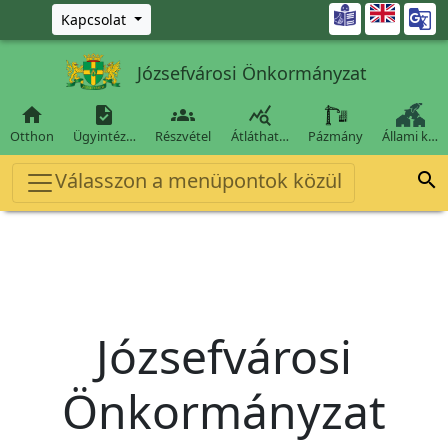
Ugrás a fő tartalomra

Kapcsolat
Józsefvárosi Önkormányzat




Otthon
Ügyintéz…
Részvétel
Átláthat…
Pázmány
Állami k…
Válasszon a menüpontok közül

Józsefvárosi
Önkormányzat