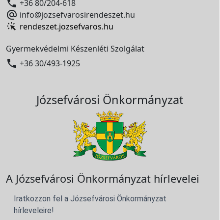

+36 80/204-618

info@jozsefvarosirendeszet.hu
rendeszet.jozsefvaros.hu
Gyermekvédelmi Készenléti Szolgálat

+36 30/493-1925
Józsefvárosi Önkormányzat
A Józsefvárosi Önkormányzat hírlevelei
Iratkozzon fel a Józsefvárosi Önkormányzat
hírleveleire!