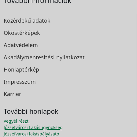
További információk
Közérdekű adatok
Okostérképek
Adatvédelem
Akadálymentesítési
nyilatkozat
Honlaptérkép
Impresszum
Karrier
További honlapok
Vegyél részt!
Józsefvárosi Lakásügynökség
Józsefvárosi lakáspályázato