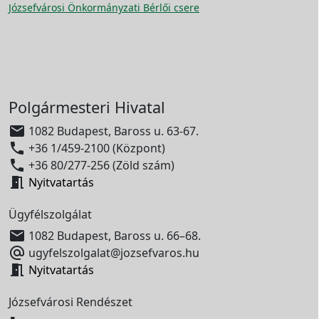
Józsefvárosi Önkormányzati Bérlői csere
Polgármesteri Hivatal

1082 Budapest, Baross u. 63-67.

+36 1/459-2100 (Központ)

+36 80/277-256 (Zöld szám)

Nyitvatartás
Ügyfélszolgálat

1082 Budapest, Baross u. 66–68.

ugyfelszolgalat@jozsefvaros.hu

Nyitvatartás
Józsefvárosi Rendészet