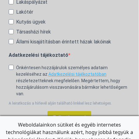
Lakáspályázat
Lakótér
Kutyás ügyek
Társasházi hírek
Állami kisajátításban érintett házak lakóinak
Adatkezelési tájékoztató
Önkéntesen hozzájárulok személyes adataim
kezeléséhez az
Adatkezelési tájékoztatóban
részletezetteknek megfelelően. Megértettem, hogy
hozzájárulásom visszavonására bármikor lehetőségem
van.
A leiratkozás a hírlevél alján található linkkel lesz lehetséges.
Feliratkozom!
Weboldalainkon sütiket és egyéb internetes
technológiákat használunk azért, hogy jobbá tegyük a
For the English Newsletter, click
HERE.