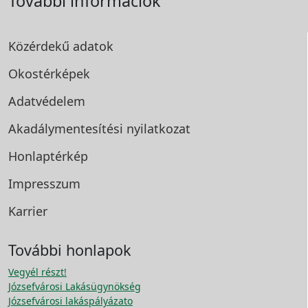
További információk
Közérdekű adatok
Okostérképek
Adatvédelem
Akadálymentesítési
nyilatkozat
Honlaptérkép
Impresszum
Karrier
További honlapok
Vegyél részt!
Józsefvárosi Lakásügynökség
Józsefvárosi lakáspályázato