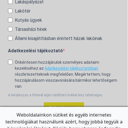
Lakáspályázat
Lakótér
Kutyás ügyek
Társasházi hírek
Állami kisajátításban érintett házak lakóinak
Adatkezelési tájékoztató
Önkéntesen hozzájárulok személyes adataim
kezeléséhez az
Adatkezelési tájékoztatóban
részletezetteknek megfelelően. Megértettem, hogy
hozzájárulásom visszavonására bármikor lehetőségem
van.
A leiratkozás a hírlevél alján található linkkel lesz lehetséges.
Feliratkozom!
Weboldalainkon sütiket és egyéb internetes
technológiákat használunk azért, hogy jobbá tegyük a
For the English Newsletter, click
HERE.