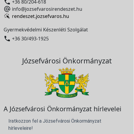

+36 80/204-618

info@jozsefvarosirendeszet.hu
rendeszet.jozsefvaros.hu
Gyermekvédelmi Készenléti Szolgálat

+36 30/493-1925
Józsefvárosi Önkormányzat
A Józsefvárosi Önkormányzat hírlevelei
Iratkozzon fel a Józsefvárosi Önkormányzat
hírleveleire!