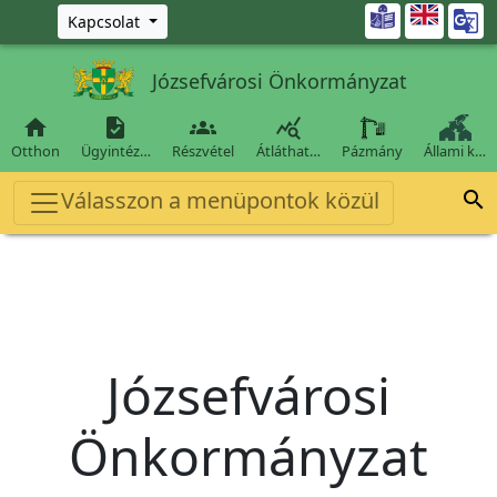
Ugrás a fő tartalomra

Kapcsolat
Józsefvárosi Önkormányzat




Otthon
Ügyintéz…
Részvétel
Átláthat…
Pázmány
Állami k…
Válasszon a menüpontok közül

Józsefvárosi
Önkormányzat