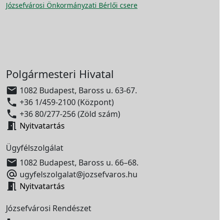
Józsefvárosi Önkormányzati Bérlői csere
Polgármesteri Hivatal

1082 Budapest, Baross u. 63-67.

+36 1/459-2100 (Központ)

+36 80/277-256 (Zöld szám)

Nyitvatartás
Ügyfélszolgálat

1082 Budapest, Baross u. 66–68.

ugyfelszolgalat@jozsefvaros.hu

Nyitvatartás
Józsefvárosi Rendészet