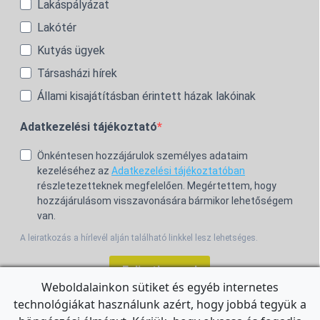
Lakáspályázat
Lakótér
Kutyás ügyek
Társasházi hírek
Állami kisajátításban érintett házak lakóinak
Adatkezelési tájékoztató
Önkéntesen hozzájárulok személyes adataim
kezeléséhez az
Adatkezelési tájékoztatóban
részletezetteknek megfelelően. Megértettem, hogy
hozzájárulásom visszavonására bármikor lehetőségem
van.
A leiratkozás a hírlevél alján található linkkel lesz lehetséges.
Feliratkozom!
Weboldalainkon sütiket és egyéb internetes
technológiákat használunk azért, hogy jobbá tegyük a
For the English Newsletter, click
HERE.