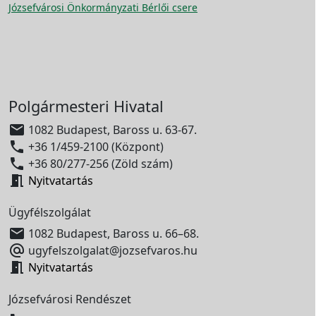
Józsefvárosi Önkormányzati Bérlői csere
Polgármesteri Hivatal

1082 Budapest, Baross u. 63-67.

+36 1/459-2100 (Központ)

+36 80/277-256 (Zöld szám)

Nyitvatartás
Ügyfélszolgálat

1082 Budapest, Baross u. 66–68.

ugyfelszolgalat@jozsefvaros.hu

Nyitvatartás
Józsefvárosi Rendészet