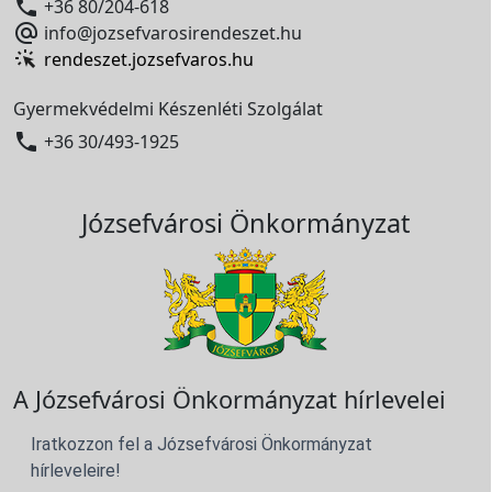

+36 80/204-618

info@jozsefvarosirendeszet.hu
rendeszet.jozsefvaros.hu
Gyermekvédelmi Készenléti Szolgálat

+36 30/493-1925
Józsefvárosi Önkormányzat
A Józsefvárosi Önkormányzat hírlevelei
Iratkozzon fel a Józsefvárosi Önkormányzat
hírleveleire!