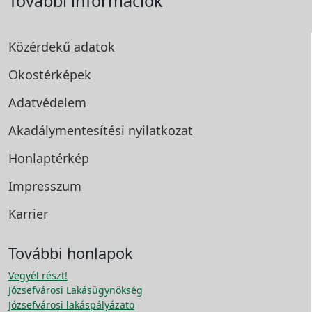
További információk
Közérdekű adatok
Okostérképek
Adatvédelem
Akadálymentesítési
nyilatkozat
Honlaptérkép
Impresszum
Karrier
További honlapok
Vegyél részt!
Józsefvárosi Lakásügynökség
Józsefvárosi lakáspályázato