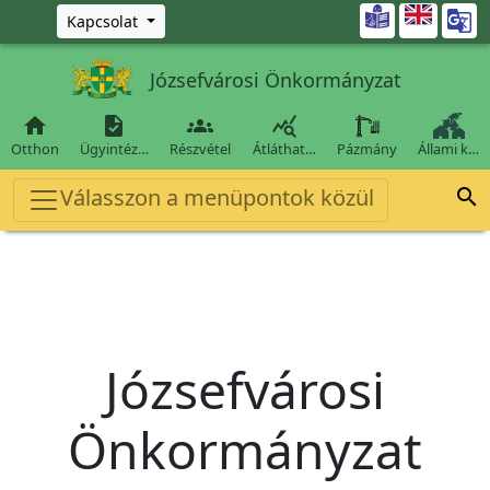
Ugrás a fő tartalomra

Kapcsolat
Józsefvárosi Önkormányzat




Otthon
Ügyintéz…
Részvétel
Átláthat…
Pázmány
Állami k…
Válasszon a menüpontok közül

Józsefvárosi
Önkormányzat