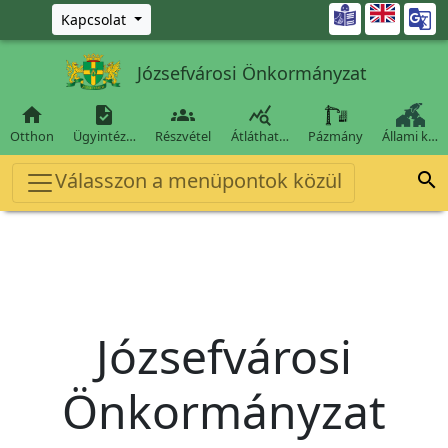
Ugrás a fő tartalomra

Kapcsolat
Józsefvárosi Önkormányzat




Otthon
Ügyintéz…
Részvétel
Átláthat…
Pázmány
Állami k…
Válasszon a menüpontok közül

Józsefvárosi
Önkormányzat