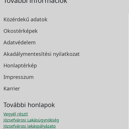
További információk
Közérdekű adatok
Okostérképek
Adatvédelem
Akadálymentesítési
nyilatkozat
Honlaptérkép
Impresszum
Karrier
További honlapok
Vegyél részt!
Józsefvárosi Lakásügynökség
Józsefvárosi lakáspályázato