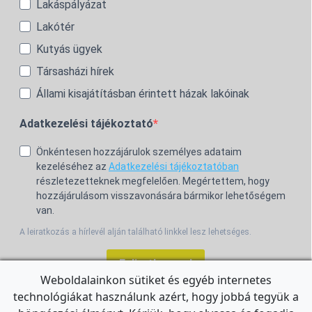
Lakáspályázat
Lakótér
Kutyás ügyek
Társasházi hírek
Állami kisajátításban érintett házak lakóinak
Adatkezelési tájékoztató
Önkéntesen hozzájárulok személyes adataim
kezeléséhez az
Adatkezelési tájékoztatóban
részletezetteknek megfelelően. Megértettem, hogy
hozzájárulásom visszavonására bármikor lehetőségem
van.
A leiratkozás a hírlevél alján található linkkel lesz lehetséges.
Feliratkozom!
Weboldalainkon sütiket és egyéb internetes
technológiákat használunk azért, hogy jobbá tegyük a
For the English Newsletter, click
HERE.