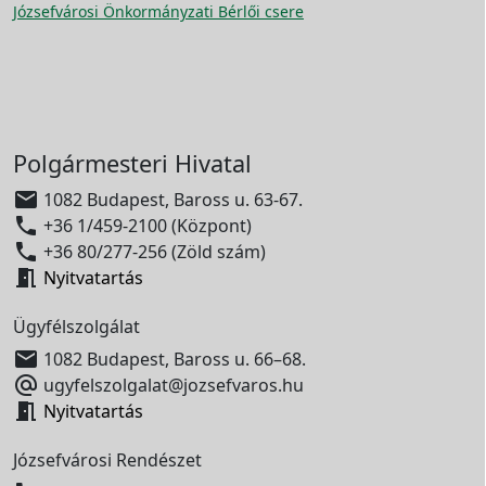
Józsefvárosi Önkormányzati Bérlői csere
Polgármesteri Hivatal

1082 Budapest, Baross u. 63-67.

+36 1/459-2100 (Központ)

+36 80/277-256 (Zöld szám)

Nyitvatartás
Ügyfélszolgálat

1082 Budapest, Baross u. 66–68.

ugyfelszolgalat@jozsefvaros.hu

Nyitvatartás
Józsefvárosi Rendészet