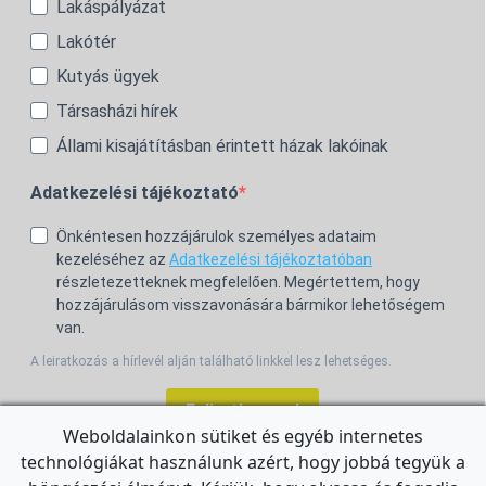
Lakáspályázat
Lakótér
Kutyás ügyek
Társasházi hírek
Állami kisajátításban érintett házak lakóinak
Adatkezelési tájékoztató
Önkéntesen hozzájárulok személyes adataim
kezeléséhez az
Adatkezelési tájékoztatóban
részletezetteknek megfelelően. Megértettem, hogy
hozzájárulásom visszavonására bármikor lehetőségem
van.
A leiratkozás a hírlevél alján található linkkel lesz lehetséges.
Feliratkozom!
Weboldalainkon sütiket és egyéb internetes
technológiákat használunk azért, hogy jobbá tegyük a
For the English Newsletter, click
HERE.