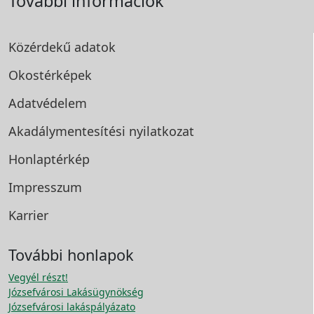
További információk
Közérdekű adatok
Okostérképek
Adatvédelem
Akadálymentesítési
nyilatkozat
Honlaptérkép
Impresszum
Karrier
További honlapok
Vegyél részt!
Józsefvárosi Lakásügynökség
Józsefvárosi lakáspályázato