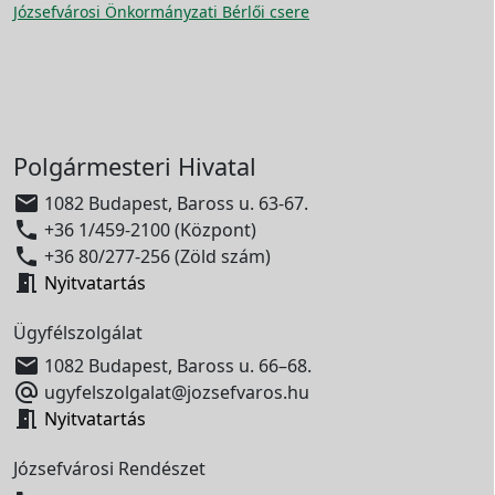
Józsefvárosi Önkormányzati Bérlői csere
Polgármesteri Hivatal

1082 Budapest, Baross u. 63-67.

+36 1/459-2100 (Központ)

+36 80/277-256 (Zöld szám)

Nyitvatartás
Ügyfélszolgálat

1082 Budapest, Baross u. 66–68.

ugyfelszolgalat@jozsefvaros.hu

Nyitvatartás
Józsefvárosi Rendészet