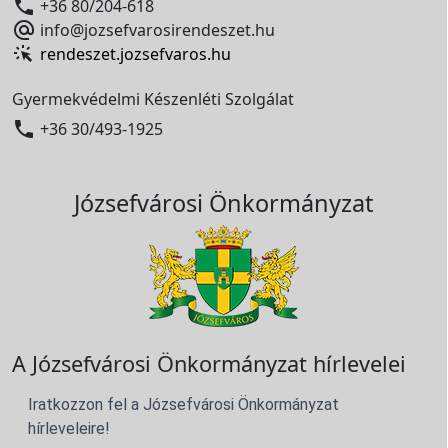

+36 80/204-618

info@jozsefvarosirendeszet.hu
rendeszet.jozsefvaros.hu
Gyermekvédelmi Készenléti Szolgálat

+36 30/493-1925
Józsefvárosi Önkormányzat
A Józsefvárosi Önkormányzat hírlevelei
Iratkozzon fel a Józsefvárosi Önkormányzat
hírleveleire!