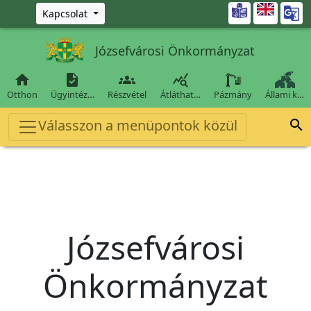
Ugrás a fő tartalomra

Kapcsolat
Józsefvárosi Önkormányzat




Otthon
Ügyintéz…
Részvétel
Átláthat…
Pázmány
Állami k…
Válasszon a menüpontok közül

Józsefvárosi
Önkormányzat