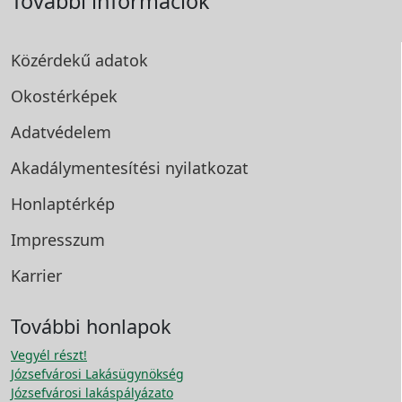
További információk
Közérdekű adatok
Okostérképek
Adatvédelem
Akadálymentesítési
nyilatkozat
Honlaptérkép
Impresszum
Karrier
További honlapok
Vegyél részt!
Józsefvárosi Lakásügynökség
Józsefvárosi lakáspályázato