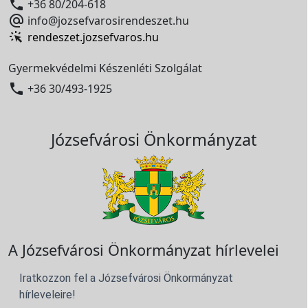

+36 80/204-618

info@jozsefvarosirendeszet.hu
rendeszet.jozsefvaros.hu
Gyermekvédelmi Készenléti Szolgálat

+36 30/493-1925
Józsefvárosi Önkormányzat
A Józsefvárosi Önkormányzat hírlevelei
Iratkozzon fel a Józsefvárosi Önkormányzat
hírleveleire!