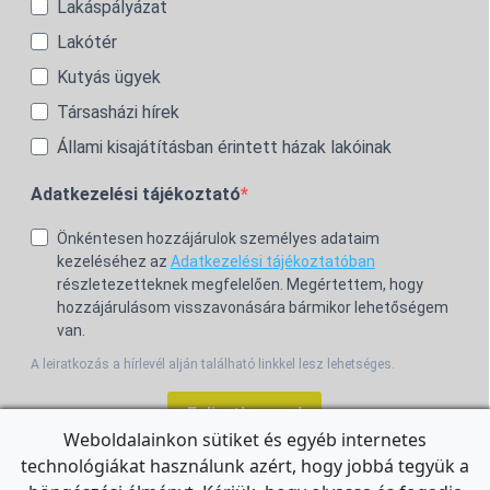
Lakáspályázat
Lakótér
Kutyás ügyek
Társasházi hírek
Állami kisajátításban érintett házak lakóinak
Adatkezelési tájékoztató
Önkéntesen hozzájárulok személyes adataim
kezeléséhez az
Adatkezelési tájékoztatóban
részletezetteknek megfelelően. Megértettem, hogy
hozzájárulásom visszavonására bármikor lehetőségem
van.
A leiratkozás a hírlevél alján található linkkel lesz lehetséges.
Feliratkozom!
Weboldalainkon sütiket és egyéb internetes
technológiákat használunk azért, hogy jobbá tegyük a
For the English Newsletter, click
HERE.