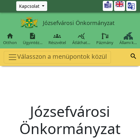
Ugrás a fő tartalomra

Kapcsolat
Józsefvárosi Önkormányzat




Otthon
Ügyintéz…
Részvétel
Átláthat…
Pázmány
Állami k…
Válasszon a menüpontok közül

Józsefvárosi
Önkormányzat