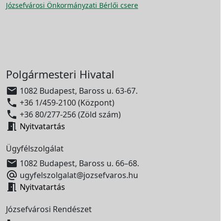
Józsefvárosi Önkormányzati Bérlői csere
Polgármesteri Hivatal

1082 Budapest, Baross u. 63-67.

+36 1/459-2100 (Központ)

+36 80/277-256 (Zöld szám)

Nyitvatartás
Ügyfélszolgálat

1082 Budapest, Baross u. 66–68.

ugyfelszolgalat@jozsefvaros.hu

Nyitvatartás
Józsefvárosi Rendészet