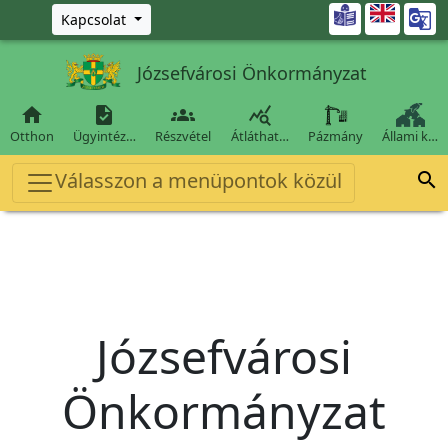
Ugrás a fő tartalomra

Kapcsolat
Józsefvárosi Önkormányzat




Otthon
Ügyintéz…
Részvétel
Átláthat…
Pázmány
Állami k…
Válasszon a menüpontok közül

Józsefvárosi
Önkormányzat