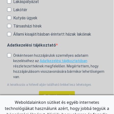
Lakáspályázat
Lakótér
Kutyás ügyek
Társasházi hírek
Állami kisajátításban érintett házak lakóinak
Adatkezelési tájékoztató
Önkéntesen hozzájárulok személyes adataim
kezeléséhez az
Adatkezelési tájékoztatóban
részletezetteknek megfelelően. Megértettem, hogy
hozzájárulásom visszavonására bármikor lehetőségem
van.
A leiratkozás a hírlevél alján található linkkel lesz lehetséges.
Feliratkozom!
Weboldalainkon sütiket és egyéb internetes
technológiákat használunk azért, hogy jobbá tegyük a
For the English Newsletter, click
HERE.