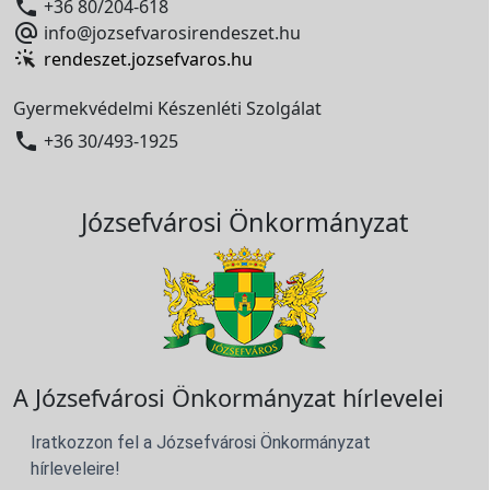

+36 80/204-618

info@jozsefvarosirendeszet.hu
rendeszet.jozsefvaros.hu
Gyermekvédelmi Készenléti Szolgálat

+36 30/493-1925
Józsefvárosi Önkormányzat
A Józsefvárosi Önkormányzat hírlevelei
Iratkozzon fel a Józsefvárosi Önkormányzat
hírleveleire!