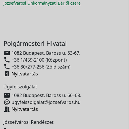
Józsefvárosi Önkormányzati Bérlői csere
Polgármesteri Hivatal

1082 Budapest, Baross u. 63-67.

+36 1/459-2100 (Központ)

+36 80/277-256 (Zöld szám)

Nyitvatartás
Ügyfélszolgálat

1082 Budapest, Baross u. 66–68.

ugyfelszolgalat@jozsefvaros.hu

Nyitvatartás
Józsefvárosi Rendészet