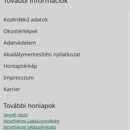
További információk
Közérdekű adatok
Okostérképek
Adatvédelem
Akadálymentesítési
nyilatkozat
Honlaptérkép
Impresszum
Karrier
További honlapok
Vegyél részt!
Józsefvárosi Lakásügynökség
Józsefvárosi lakáspályázato