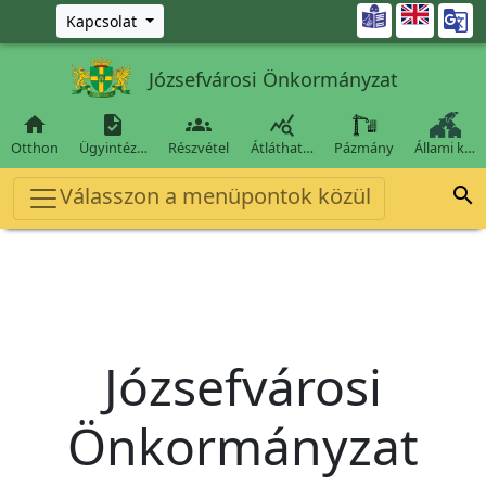
Ugrás a fő tartalomra

Kapcsolat
Józsefvárosi Önkormányzat




Otthon
Ügyintéz…
Részvétel
Átláthat…
Pázmány
Állami k…
Válasszon a menüpontok közül

Józsefvárosi
Önkormányzat