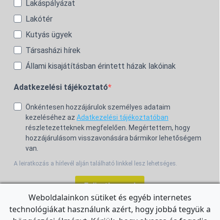
Lakáspályázat
Lakótér
Kutyás ügyek
Társasházi hírek
Állami kisajátításban érintett házak lakóinak
Adatkezelési tájékoztató
Önkéntesen hozzájárulok személyes adataim
kezeléséhez az
Adatkezelési tájékoztatóban
részletezetteknek megfelelően. Megértettem, hogy
hozzájárulásom visszavonására bármikor lehetőségem
van.
A leiratkozás a hírlevél alján található linkkel lesz lehetséges.
Feliratkozom!
Weboldalainkon sütiket és egyéb internetes
technológiákat használunk azért, hogy jobbá tegyük a
For the English Newsletter, click
HERE.