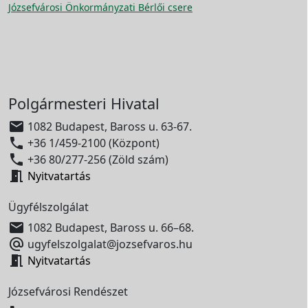
Józsefvárosi Önkormányzati Bérlői csere
Polgármesteri Hivatal

1082 Budapest, Baross u. 63-67.

+36 1/459-2100 (Központ)

+36 80/277-256 (Zöld szám)

Nyitvatartás
Ügyfélszolgálat

1082 Budapest, Baross u. 66–68.

ugyfelszolgalat@jozsefvaros.hu

Nyitvatartás
Józsefvárosi Rendészet