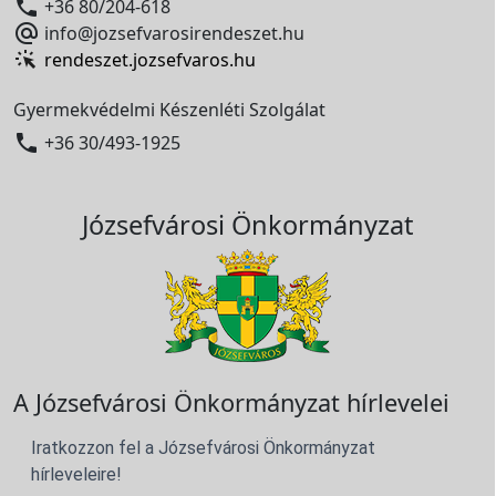

+36 80/204-618

info@jozsefvarosirendeszet.hu
rendeszet.jozsefvaros.hu
Gyermekvédelmi Készenléti Szolgálat

+36 30/493-1925
Józsefvárosi Önkormányzat
A Józsefvárosi Önkormányzat hírlevelei
Iratkozzon fel a Józsefvárosi Önkormányzat
hírleveleire!