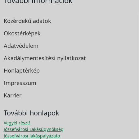
További információk
Közérdekű adatok
Okostérképek
Adatvédelem
Akadálymentesítési
nyilatkozat
Honlaptérkép
Impresszum
Karrier
További honlapok
Vegyél részt!
Józsefvárosi Lakásügynökség
Józsefvárosi lakáspályázato