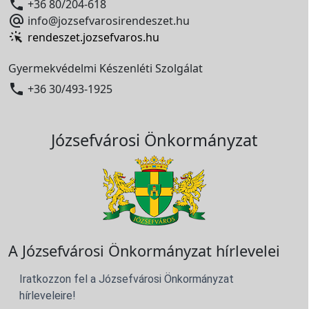

+36 80/204-618

info@jozsefvarosirendeszet.hu
rendeszet.jozsefvaros.hu
Gyermekvédelmi Készenléti Szolgálat

+36 30/493-1925
Józsefvárosi Önkormányzat
A Józsefvárosi Önkormányzat hírlevelei
Iratkozzon fel a Józsefvárosi Önkormányzat
hírleveleire!