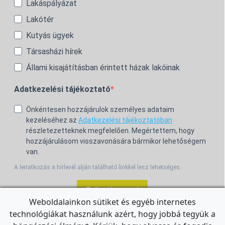
Lakáspályázat
Lakótér
Kutyás ügyek
Társasházi hírek
Állami kisajátításban érintett házak lakóinak
Adatkezelési tájékoztató
Önkéntesen hozzájárulok személyes adataim
kezeléséhez az
Adatkezelési tájékoztatóban
részletezetteknek megfelelően. Megértettem, hogy
hozzájárulásom visszavonására bármikor lehetőségem
van.
A leiratkozás a hírlevél alján található linkkel lesz lehetséges.
Feliratkozom!
Weboldalainkon sütiket és egyéb internetes
technológiákat használunk azért, hogy jobbá tegyük a
For the English Newsletter, click
HERE.