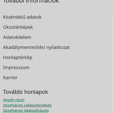
További információk
Közérdekű adatok
Okostérképek
Adatvédelem
Akadálymentesítési
nyilatkozat
Honlaptérkép
Impresszum
Karrier
További honlapok
Vegyél részt!
Józsefvárosi Lakásügynökség
Józsefvárosi lakáspályázato