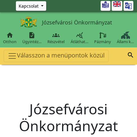
Ugrás a fő tartalomra

Kapcsolat
Józsefvárosi Önkormányzat




Otthon
Ügyintéz…
Részvétel
Átláthat…
Pázmány
Állami k…
Válasszon a menüpontok közül

Józsefvárosi
Önkormányzat