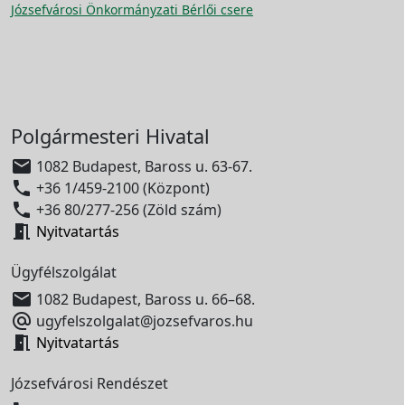
Józsefvárosi Önkormányzati Bérlői csere
Polgármesteri Hivatal

1082 Budapest, Baross u. 63-67.

+36 1/459-2100 (Központ)

+36 80/277-256 (Zöld szám)

Nyitvatartás
Ügyfélszolgálat

1082 Budapest, Baross u. 66–68.

ugyfelszolgalat@jozsefvaros.hu

Nyitvatartás
Józsefvárosi Rendészet