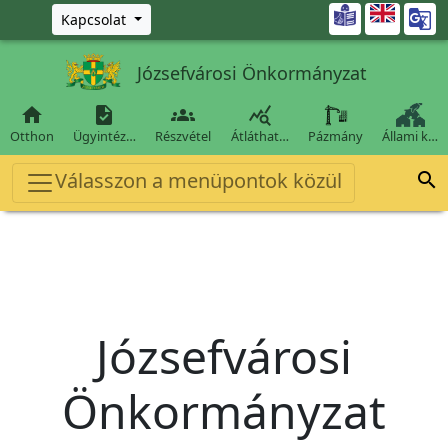
Ugrás a fő tartalomra

Kapcsolat
Józsefvárosi Önkormányzat




Otthon
Ügyintéz…
Részvétel
Átláthat…
Pázmány
Állami k…
Válasszon a menüpontok közül

Józsefvárosi
Önkormányzat