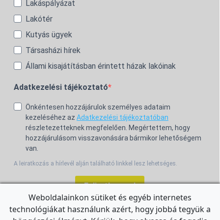
Lakáspályázat
Lakótér
Kutyás ügyek
Társasházi hírek
Állami kisajátításban érintett házak lakóinak
Adatkezelési tájékoztató
Önkéntesen hozzájárulok személyes adataim
kezeléséhez az
Adatkezelési tájékoztatóban
részletezetteknek megfelelően. Megértettem, hogy
hozzájárulásom visszavonására bármikor lehetőségem
van.
A leiratkozás a hírlevél alján található linkkel lesz lehetséges.
Feliratkozom!
Weboldalainkon sütiket és egyéb internetes
technológiákat használunk azért, hogy jobbá tegyük a
For the English Newsletter, click
HERE.