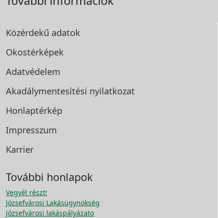
További információk
Közérdekű adatok
Okostérképek
Adatvédelem
Akadálymentesítési
nyilatkozat
Honlaptérkép
Impresszum
Karrier
További honlapok
Vegyél részt!
Józsefvárosi Lakásügynökség
Józsefvárosi lakáspályázato