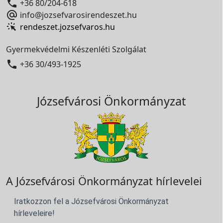

+36 80/204-618

info@jozsefvarosirendeszet.hu
rendeszet.jozsefvaros.hu
Gyermekvédelmi Készenléti Szolgálat

+36 30/493-1925
Józsefvárosi Önkormányzat
A Józsefvárosi Önkormányzat hírlevelei
Iratkozzon fel a Józsefvárosi Önkormányzat
hírleveleire!