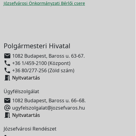
Józsefvárosi Önkormányzati Bérlői csere
Polgármesteri Hivatal

1082 Budapest, Baross u. 63-67.

+36 1/459-2100 (Központ)

+36 80/277-256 (Zöld szám)

Nyitvatartás
Ügyfélszolgálat

1082 Budapest, Baross u. 66–68.

ugyfelszolgalat@jozsefvaros.hu

Nyitvatartás
Józsefvárosi Rendészet