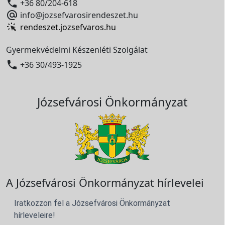

+36 80/204-618

info@jozsefvarosirendeszet.hu
rendeszet.jozsefvaros.hu
Gyermekvédelmi Készenléti Szolgálat

+36 30/493-1925
Józsefvárosi Önkormányzat
A Józsefvárosi Önkormányzat hírlevelei
Iratkozzon fel a Józsefvárosi Önkormányzat
hírleveleire!