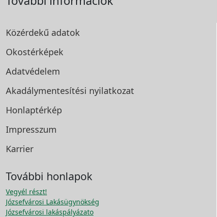
További információk
Közérdekű adatok
Okostérképek
Adatvédelem
Akadálymentesítési
nyilatkozat
Honlaptérkép
Impresszum
Karrier
További honlapok
Vegyél részt!
Józsefvárosi Lakásügynökség
Józsefvárosi lakáspályázato