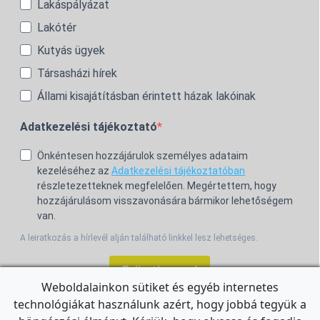
Lakáspályázat
Lakótér
Kutyás ügyek
Társasházi hírek
Állami kisajátításban érintett házak lakóinak
Adatkezelési tájékoztató
Önkéntesen hozzájárulok személyes adataim
kezeléséhez az
Adatkezelési tájékoztatóban
részletezetteknek megfelelően. Megértettem, hogy
hozzájárulásom visszavonására bármikor lehetőségem
van.
A leiratkozás a hírlevél alján található linkkel lesz lehetséges.
Feliratkozom!
Weboldalainkon sütiket és egyéb internetes
technológiákat használunk azért, hogy jobbá tegyük a
For the English Newsletter, click
HERE.