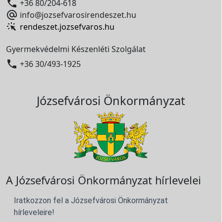

+36 80/204-618

info@jozsefvarosirendeszet.hu
rendeszet.jozsefvaros.hu
Gyermekvédelmi Készenléti Szolgálat

+36 30/493-1925
Józsefvárosi Önkormányzat
A Józsefvárosi Önkormányzat hírlevelei
Iratkozzon fel a Józsefvárosi Önkormányzat
hírleveleire!