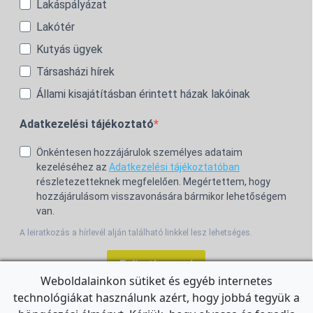
Lakáspályázat
Lakótér
Kutyás ügyek
Társasházi hírek
Állami kisajátításban érintett házak lakóinak
Adatkezelési tájékoztató
Önkéntesen hozzájárulok személyes adataim
kezeléséhez az
Adatkezelési tájékoztatóban
részletezetteknek megfelelően. Megértettem, hogy
hozzájárulásom visszavonására bármikor lehetőségem
van.
A leiratkozás a hírlevél alján található linkkel lesz lehetséges.
Feliratkozom!
Weboldalainkon sütiket és egyéb internetes
technológiákat használunk azért, hogy jobbá tegyük a
For the English Newsletter, click
HERE.