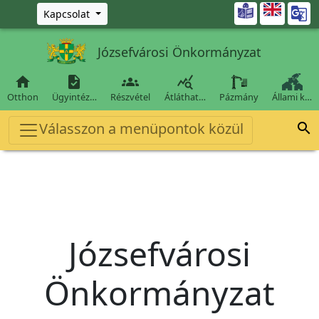
Ugrás a fő tartalomra

Kapcsolat
Józsefvárosi Önkormányzat




Otthon
Ügyintéz…
Részvétel
Átláthat…
Pázmány
Állami k…
Válasszon a menüpontok közül

Józsefvárosi
Önkormányzat