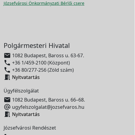
Józsefvárosi Önkormányzati Bérlői csere
Polgármesteri Hivatal

1082 Budapest, Baross u. 63-67.

+36 1/459-2100 (Központ)

+36 80/277-256 (Zöld szám)

Nyitvatartás
Ügyfélszolgálat

1082 Budapest, Baross u. 66–68.

ugyfelszolgalat@jozsefvaros.hu

Nyitvatartás
Józsefvárosi Rendészet