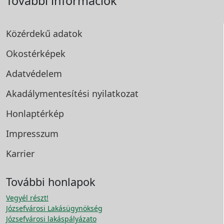
További információk
Közérdekű adatok
Okostérképek
Adatvédelem
Akadálymentesítési
nyilatkozat
Honlaptérkép
Impresszum
Karrier
További honlapok
Vegyél részt!
Józsefvárosi Lakásügynökség
Józsefvárosi lakáspályázato