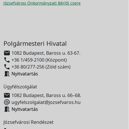
Józsefvárosi Önkormányzati Bérlői csere
Polgármesteri Hivatal

1082 Budapest, Baross u. 63-67.

+36 1/459-2100 (Központ)

+36 80/277-256 (Zöld szám)

Nyitvatartás
Ügyfélszolgálat

1082 Budapest, Baross u. 66–68.

ugyfelszolgalat@jozsefvaros.hu

Nyitvatartás
Józsefvárosi Rendészet