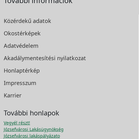
További információk
Közérdekű adatok
Okostérképek
Adatvédelem
Akadálymentesítési
nyilatkozat
Honlaptérkép
Impresszum
Karrier
További honlapok
Vegyél részt!
Józsefvárosi Lakásügynökség
Józsefvárosi lakáspályázato