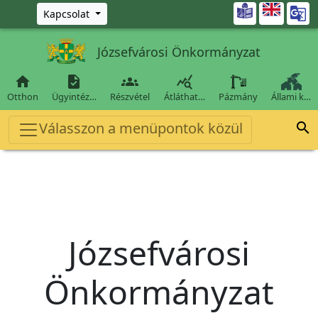
Ugrás a fő tartalomra

Kapcsolat
Józsefvárosi Önkormányzat




Otthon
Ügyintéz…
Részvétel
Átláthat…
Pázmány
Állami k…
Válasszon a menüpontok közül

Józsefvárosi
Önkormányzat