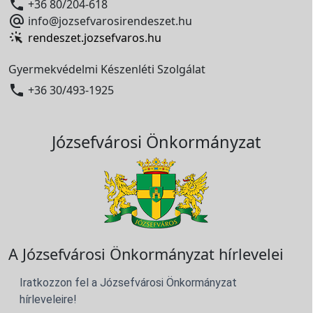

+36 80/204-618

info@jozsefvarosirendeszet.hu
rendeszet.jozsefvaros.hu
Gyermekvédelmi Készenléti Szolgálat

+36 30/493-1925
Józsefvárosi Önkormányzat
A Józsefvárosi Önkormányzat hírlevelei
Iratkozzon fel a Józsefvárosi Önkormányzat
hírleveleire!