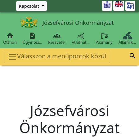
Ugrás a fő tartalomra

Kapcsolat
Józsefvárosi Önkormányzat




Otthon
Ügyintéz…
Részvétel
Átláthat…
Pázmány
Állami k…
Válasszon a menüpontok közül

Józsefvárosi
Önkormányzat