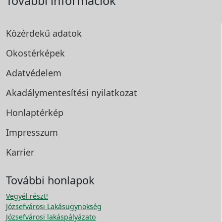
További információk
Közérdekű adatok
Okostérképek
Adatvédelem
Akadálymentesítési
nyilatkozat
Honlaptérkép
Impresszum
Karrier
További honlapok
Vegyél részt!
Józsefvárosi Lakásügynökség
Józsefvárosi lakáspályázato