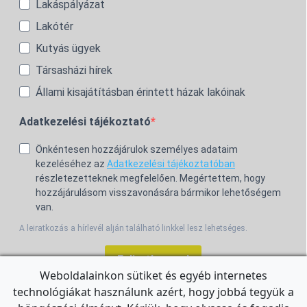
Lakáspályázat
Lakótér
Kutyás ügyek
Társasházi hírek
Állami kisajátításban érintett házak lakóinak
Adatkezelési tájékoztató
Önkéntesen hozzájárulok személyes adataim
kezeléséhez az
Adatkezelési tájékoztatóban
részletezetteknek megfelelően. Megértettem, hogy
hozzájárulásom visszavonására bármikor lehetőségem
van.
A leiratkozás a hírlevél alján található linkkel lesz lehetséges.
Feliratkozom!
Weboldalainkon sütiket és egyéb internetes
technológiákat használunk azért, hogy jobbá tegyük a
For the English Newsletter, click
HERE.