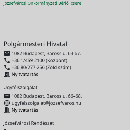
Józsefvárosi Önkormányzati Bérlői csere
Polgármesteri Hivatal

1082 Budapest, Baross u. 63-67.

+36 1/459-2100 (Központ)

+36 80/277-256 (Zöld szám)

Nyitvatartás
Ügyfélszolgálat

1082 Budapest, Baross u. 66–68.

ugyfelszolgalat@jozsefvaros.hu

Nyitvatartás
Józsefvárosi Rendészet