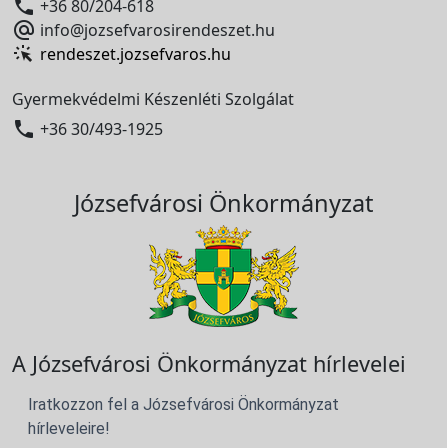

+36 80/204-618

info@jozsefvarosirendeszet.hu
rendeszet.jozsefvaros.hu
Gyermekvédelmi Készenléti Szolgálat

+36 30/493-1925
Józsefvárosi Önkormányzat
A Józsefvárosi Önkormányzat hírlevelei
Iratkozzon fel a Józsefvárosi Önkormányzat
hírleveleire!