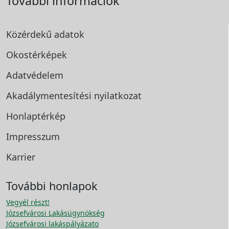
További információk
Közérdekű adatok
Okostérképek
Adatvédelem
Akadálymentesítési
nyilatkozat
Honlaptérkép
Impresszum
Karrier
További honlapok
Vegyél részt!
Józsefvárosi Lakásügynökség
Józsefvárosi lakáspályázato