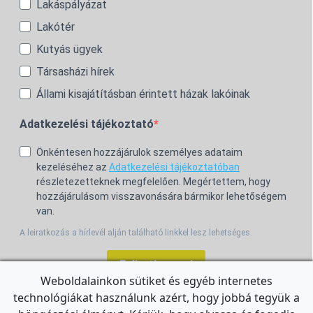
Lakáspályázat
Lakótér
Kutyás ügyek
Társasházi hírek
Állami kisajátításban érintett házak lakóinak
Adatkezelési tájékoztató
Önkéntesen hozzájárulok személyes adataim
kezeléséhez az
Adatkezelési tájékoztatóban
részletezetteknek megfelelően. Megértettem, hogy
hozzájárulásom visszavonására bármikor lehetőségem
van.
A leiratkozás a hírlevél alján található linkkel lesz lehetséges.
Feliratkozom!
Weboldalainkon sütiket és egyéb internetes
technológiákat használunk azért, hogy jobbá tegyük a
For the English Newsletter, click
HERE.