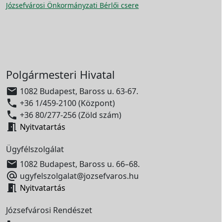
Józsefvárosi Önkormányzati Bérlői csere
Polgármesteri Hivatal

1082 Budapest, Baross u. 63-67.

+36 1/459-2100 (Központ)

+36 80/277-256 (Zöld szám)

Nyitvatartás
Ügyfélszolgálat

1082 Budapest, Baross u. 66–68.

ugyfelszolgalat@jozsefvaros.hu

Nyitvatartás
Józsefvárosi Rendészet