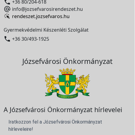

+36 80/204-618

info@jozsefvarosirendeszet.hu
rendeszet.jozsefvaros.hu
Gyermekvédelmi Készenléti Szolgálat

+36 30/493-1925
Józsefvárosi Önkormányzat
A Józsefvárosi Önkormányzat hírlevelei
Iratkozzon fel a Józsefvárosi Önkormányzat
hírleveleire!