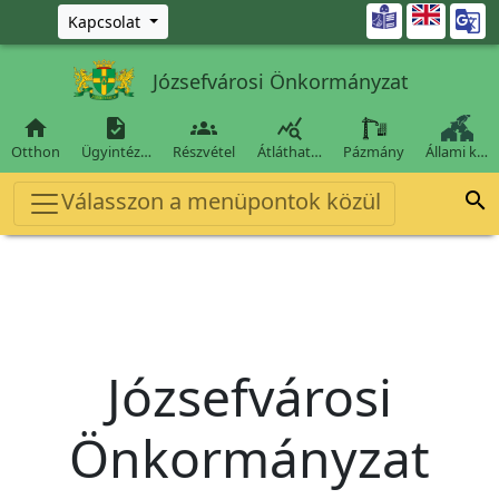
Ugrás a fő tartalomra

Kapcsolat
Józsefvárosi Önkormányzat




Otthon
Ügyintéz…
Részvétel
Átláthat…
Pázmány
Állami k…
Válasszon a menüpontok közül

Józsefvárosi
Önkormányzat