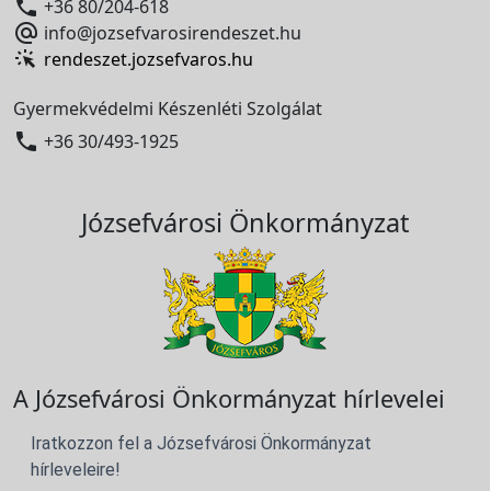

+36 80/204-618

info@jozsefvarosirendeszet.hu
rendeszet.jozsefvaros.hu
Gyermekvédelmi Készenléti Szolgálat

+36 30/493-1925
Józsefvárosi Önkormányzat
A Józsefvárosi Önkormányzat hírlevelei
Iratkozzon fel a Józsefvárosi Önkormányzat
hírleveleire!