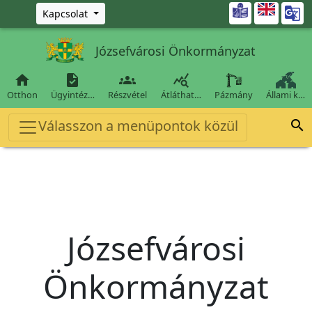
Ugrás a fő tartalomra

Kapcsolat
Józsefvárosi Önkormányzat




Otthon
Ügyintéz…
Részvétel
Átláthat…
Pázmány
Állami k…
Válasszon a menüpontok közül

Józsefvárosi
Önkormányzat