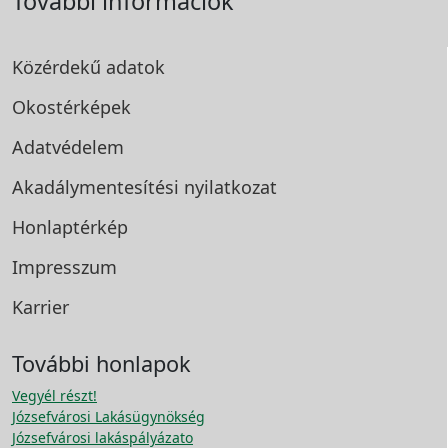
További információk
Közérdekű adatok
Okostérképek
Adatvédelem
Akadálymentesítési
nyilatkozat
Honlaptérkép
Impresszum
Karrier
További honlapok
Vegyél részt!
Józsefvárosi Lakásügynökség
Józsefvárosi lakáspályázato