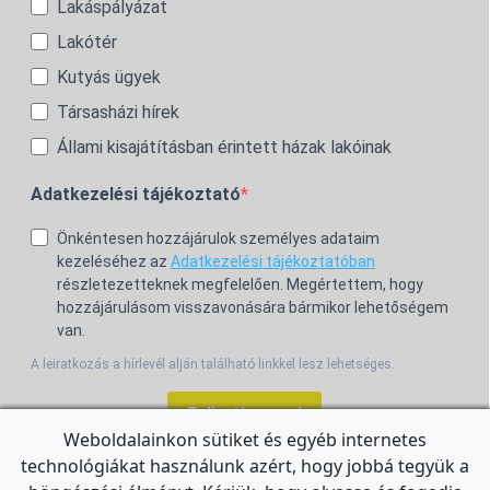
Lakáspályázat
Lakótér
Kutyás ügyek
Társasházi hírek
Állami kisajátításban érintett házak lakóinak
Adatkezelési tájékoztató
Önkéntesen hozzájárulok személyes adataim
kezeléséhez az
Adatkezelési tájékoztatóban
részletezetteknek megfelelően. Megértettem, hogy
hozzájárulásom visszavonására bármikor lehetőségem
van.
A leiratkozás a hírlevél alján található linkkel lesz lehetséges.
Feliratkozom!
Weboldalainkon sütiket és egyéb internetes
technológiákat használunk azért, hogy jobbá tegyük a
For the English Newsletter, click
HERE.