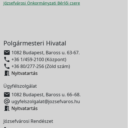
Józsefvárosi Önkormányzati Bérlői csere
Polgármesteri Hivatal

1082 Budapest, Baross u. 63-67.

+36 1/459-2100 (Központ)

+36 80/277-256 (Zöld szám)

Nyitvatartás
Ügyfélszolgálat

1082 Budapest, Baross u. 66–68.

ugyfelszolgalat@jozsefvaros.hu

Nyitvatartás
Józsefvárosi Rendészet